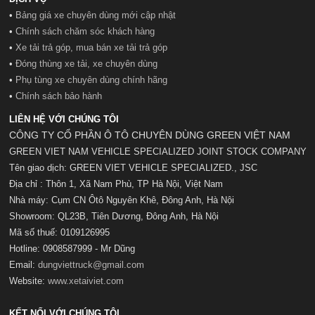
•
Bảng giá xe chuyên dùng mới cập nhật
•
Chính sách chăm sóc khách hàng
•
Xe tải trả góp, mua bán xe tải trả góp
•
Đóng thùng xe tải, xe chuyên dùng
•
Phụ tùng xe chuyên dùng chính hãng
•
Chính sách bảo hành
LIÊN HỆ VỚI CHÚNG TÔI
CÔNG TY CỔ PHẦN Ô TÔ CHUYÊN DÙNG GREEN VIỆT NAM
GREEN VIET NAM VEHICLE SPECIALIZED JOINT STOCK COMPANY
Tên giao dịch: GREEN VIET VEHICLE SPECIALIZED., JSC
Địa chỉ : Thôn 1, Xã Nam Phù, TP Hà Nội, Việt Nam
Nhà máy: Cụm CN Ôtô Nguyên Khê, Đông Anh, Hà Nội
Showroom: QL23B, Tiên Dương, Đông Anh, Hà Nội
Mã số t
huế:
0109126995
Hotline: 0908587999 - Mr Dũng
Email:
dungviettruck@gmail.com
Website:
www.xetaiviet.com
KẾT NỐI VỚI CHÚNG TÔI