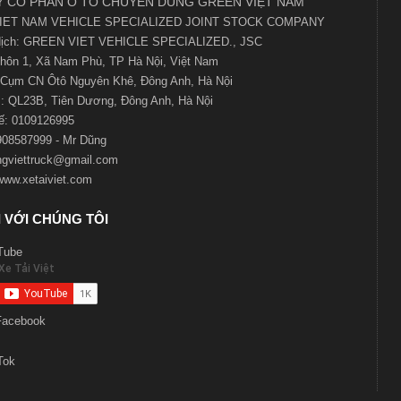
 CỔ PHẦN Ô TÔ CHUYÊN DÙNG GREEN VIỆT NAM
IET NAM VEHICLE SPECIALIZED JOINT STOCK COMPANY
 dịch: GREEN VIET VEHICLE SPECIALIZED., JSC
 Thôn 1, Xã Nam Phù, TP Hà Nội, Việt Nam
Cụm CN Ôtô Nguyên Khê, Đông Anh, Hà Nội
 QL23B, Tiên Dương, Đông Anh, Hà Nội
ế:
0109126995
0908587999 - Mr Dũng
ngviettruck@gmail.com
www.xetaiviet.com
 VỚI CHÚNG TÔI
Tube
Facebook
Tok