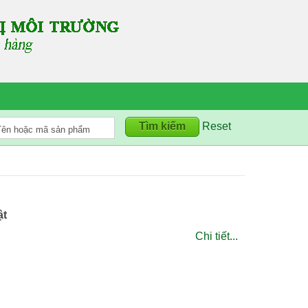
Reset
ật
Chi tiết...