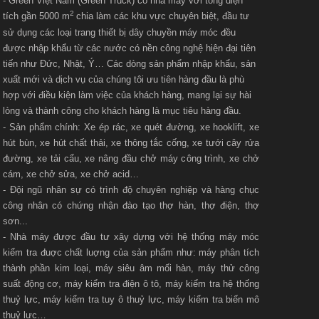
- Green Việt Nam (Green Truck) có nhà máy với t
ổng diện
2
tích gần 5000 m
chia làm các khu vực chuyên biệt, đầu tư
sử dụng các loại trang thiết bị dây chuyền máy móc đều
được nhập khẩu từ các nước có nền công nghệ hiện đại tiên
tiến như Đức, Nhật, Ý… Các dòng sản phẩm nhập khẩu, sản
xuất mới và dịch vụ của chúng tôi ưu tiên hàng đầu là phù
hợp với điều kiện làm việc của khách hàng, mang lại sự hài
lòng và thành công cho khách hàng là mục tiêu hàng đầu.
- Sản phẩm chính: Xe ép rác, xe quét đường, xe hooklift, xe
hút bùn, xe hút chất thải, xe thông tắc cống, xe tưới cây rửa
đường, xe tải cẩu, xe nâng đầu chở máy công trình, xe chở
cám, xe chở sửa, xe chở acid…
- Đội ngũ nhân sự có trình độ chuyên nghiệp và hàng chục
công nhân có chứng nhận đào tạo thợ hàn, thợ điện, thợ
sơn...
- Nhà máy được đầu tư xây dựng với hệ thống máy móc
kiểm tra đuợc chất luợng của sản phẩm như: máy phân tích
thành phần kim loại, máy siêu âm mối hàn, máy thử công
suất động cơ, máy kiểm tra điện ô tô, máy kiểm tra hệ thống
thuỷ lực, máy kiểm tra tuy ô thuỷ lực, máy kiểm tra biến mô
thuỷ lực…