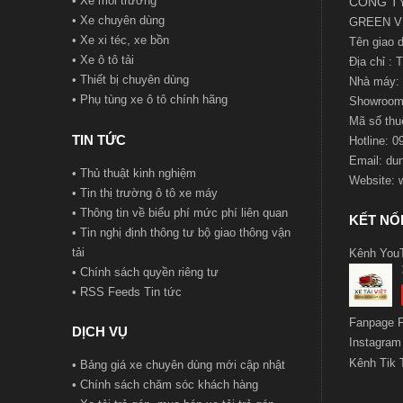
•
Xe môi trường
CÔNG TY
•
Xe chuyên dùng
GREEN V
•
Xe xi téc, xe bồn
Tên giao
•
Xe ô tô tải
Địa chỉ :
•
Thiết bị chuyên dùng
Nhà máy: 
•
Phụ tùng xe ô tô chính hãng
Showroom:
Mã số t
hu
TIN TỨC
Hotline: 
Email:
du
•
Thủ thuật kinh nghiệm
Website:
•
Tin thị trường ô tô xe máy
•
Thông tin về biểu phí mức phí liên quan
KẾT NỐI
•
Tin nghị định thông tư bộ giao thông vận
tải
Kênh You
•
Chính sách quyền riêng tư
•
RSS Feeds Tin tức
Fanpage 
DỊCH VỤ
Instagram
Kênh Tik 
•
Bảng giá xe chuyên dùng mới cập nhật
•
Chính sách chăm sóc khách hàng