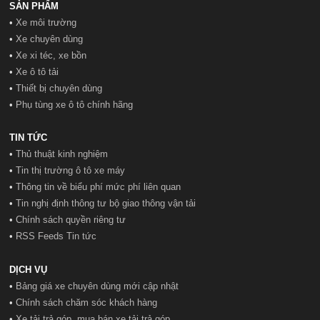
SẢN PHẨM
•
Xe môi trường
•
Xe chuyên dùng
•
Xe xi téc, xe bồn
•
Xe ô tô tải
•
Thiết bị chuyên dùng
•
Phụ tùng xe ô tô chính hãng
TIN TỨC
•
Thủ thuật kinh nghiệm
•
Tin thị trường ô tô xe máy
•
Thông tin về biểu phí mức phí liên quan
•
Tin nghị định thông tư bộ giao thông vận tải
•
Chính sách quyền riêng tư
•
RSS Feeds Tin tức
DỊCH VỤ
•
Bảng giá xe chuyên dùng mới cập nhật
•
Chính sách chăm sóc khách hàng
•
Xe tải trả góp, mua bán xe tải trả góp