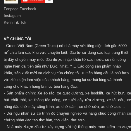
Fanpage Facebook
Instagram
Kênh Tik Tok
VỀ CHÚNG TÔI
- Green Việt Nam (Green Truck) có nhà máy với t
ổng diện tích gần 5000
2
m
chia làm các khu vực chuyên biệt, đầu tư sử dụng các loại trang thiết
bị dây chuyền máy móc đều được nhập khẩu từ các nước có nền công
nghệ hiện đại tiên tiến như Đức, Nhật, Ý… Các dòng sản phẩm nhập
khẩu, sản xuất mới và dịch vụ của chúng tôi ưu tiên hàng đầu là phù hợp
với điều kiện làm việc của khách hàng, mang lại sự hài lòng và thành
công cho khách hàng là mục tiêu hàng đầu.
- Sản phẩm chính: Xe ép rác, xe quét đường, xe hooklift, xe hút bùn, xe
hút chất thải, xe thông tắc cống, xe tưới cây rửa đường, xe tải cẩu, xe
nâng đầu chở máy công trình, xe chở cám, xe chở sửa, xe chở acid…
- Đội ngũ nhân sự có trình độ chuyên nghiệp và hàng chục công nhân có
chứng nhận đào tạo thợ hàn, thợ điện, thợ sơn...
- Nhà máy được đầu tư xây dựng với hệ thống máy móc kiểm tra đuợc