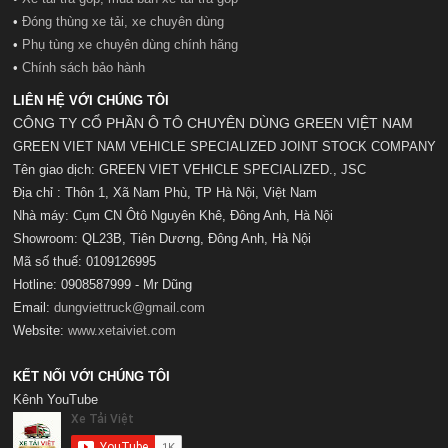
•
Đóng thùng xe tải, xe chuyên dùng
•
Phụ tùng xe chuyên dùng chính hãng
•
Chính sách bảo hành
LIÊN HỆ VỚI CHÚNG TÔI
CÔNG TY CỔ PHẦN Ô TÔ CHUYÊN DÙNG GREEN VIỆT NAM
GREEN VIET NAM VEHICLE SPECIALIZED JOINT STOCK COMPANY
Tên giao dịch: GREEN VIET VEHICLE SPECIALIZED., JSC
Địa chỉ : Thôn 1, Xã Nam Phù, TP Hà Nội, Việt Nam
Nhà máy: Cụm CN Ôtô Nguyên Khê, Đông Anh, Hà Nội
Showroom: QL23B, Tiên Dương, Đông Anh, Hà Nội
Mã số t
huế:
0109126995
Hotline: 0908587999 - Mr Dũng
Email:
dungviettruck@gmail.com
Website:
www.xetaiviet.com
KẾT NỐI VỚI CHÚNG TÔI
Kênh YouTube