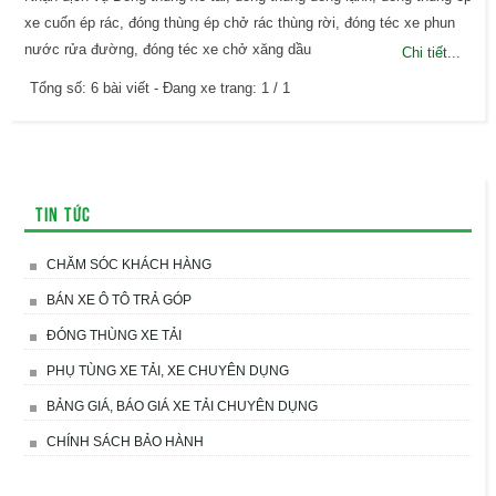
xe cuốn ép rác, đóng thùng ép chở rác thùng rời, đóng téc xe phun
nước rửa đường, đóng téc xe chở xăng dầu
Chi tiết...
Tổng số: 6 bài viết - Đang xe trang: 1 / 1
Tin tức
CHĂM SÓC KHÁCH HÀNG
BÁN XE Ô TÔ TRẢ GÓP
ĐÓNG THÙNG XE TẢI
PHỤ TÙNG XE TẢI, XE CHUYÊN DỤNG
BẢNG GIÁ, BÁO GIÁ XE TẢI CHUYÊN DỤNG
CHÍNH SÁCH BẢO HÀNH