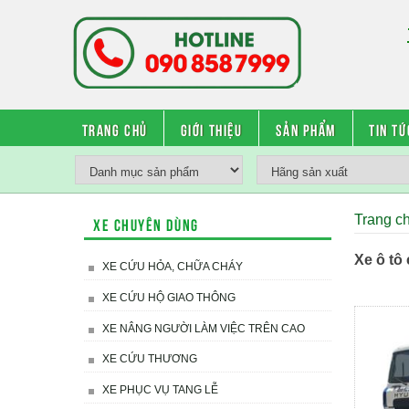
Trang chủ
Giới thiệu
Sản phẩm
Tin tứ
Trang c
Xe chuyên dùng
Xe ô tô
XE CỨU HỎA, CHỮA CHÁY
XE CỨU HỘ GIAO THÔNG
XE NÂNG NGƯỜI LÀM VIỆC TRÊN CAO
XE CỨU THƯƠNG
XE PHỤC VỤ TANG LỄ