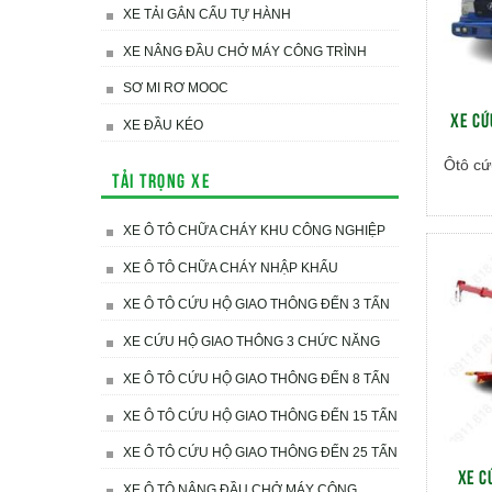
XE TẢI GẮN CẨU TỰ HÀNH
XE NÂNG ĐẦU CHỞ MÁY CÔNG TRÌNH
SƠ MI RƠ MOOC
XE CỨ
XE ĐẦU KÉO
Ôtô cứ
Tải trọng xe
XE Ô TÔ CHỮA CHÁY KHU CÔNG NGHIỆP
XE Ô TÔ CHỮA CHÁY NHẬP KHẨU
XE Ô TÔ CỨU HỘ GIAO THÔNG ĐẾN 3 TẤN
XE CỨU HỘ GIAO THÔNG 3 CHỨC NĂNG
XE Ô TÔ CỨU HỘ GIAO THÔNG ĐẾN 8 TẤN
XE Ô TÔ CỨU HỘ GIAO THÔNG ĐẾN 15 TẤN
XE Ô TÔ CỨU HỘ GIAO THÔNG ĐẾN 25 TẤN
XE C
XE Ô TÔ NÂNG ĐẦU CHỞ MÁY CÔNG