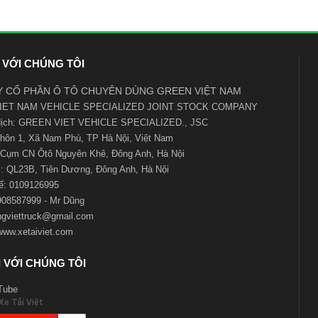
 VỚI CHÚNG TÔI
 CỔ PHẦN Ô TÔ CHUYÊN DÙNG GREEN VIỆT NAM
IET NAM VEHICLE SPECIALIZED JOINT STOCK COMPANY
 dịch: GREEN VIET VEHICLE SPECIALIZED., JSC
 Thôn 1, Xã Nam Phù, TP Hà Nội, Việt Nam
Cụm CN Ôtô Nguyên Khê, Đông Anh, Hà Nội
 QL23B, Tiên Dương, Đông Anh, Hà Nội
ế:
0109126995
0908587999 - Mr Dũng
ngviettruck@gmail.com
www.xetaiviet.com
 VỚI CHÚNG TÔI
Tube