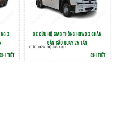
ENG 3
XE CỨU HỘ GIAO THÔNG HOWO 3 CHÂN
N
GẮN CẨU QUAY 25 TẤN
ô tô cứu hộ kéo xe
CHI TIẾT
CHI TIẾT