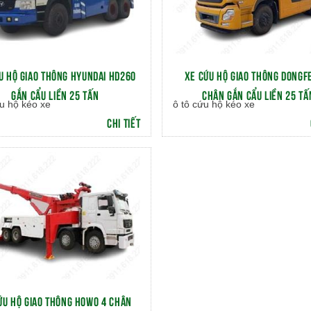
U HỘ GIAO THÔNG HYUNDAI HD260
XE CỨU HỘ GIAO THÔNG DONGF
GẮN CẨU LIỀN 25 TẤN
CHÂN GẮN CẨU LIỀN 25 TẤ
u hộ kéo xe
ô tô cứu hộ kéo xe
CHI TIẾT
ỨU HỘ GIAO THÔNG HOWO 4 CHÂN