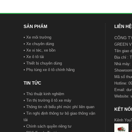
SẢN PHẨM
LIÊN HỆ
•
Xe môi trường
CÔNG TY
•
Xe chuyên dùng
GREEN V
•
Xe xi téc, xe bồn
Tên giao
•
Xe ô tô tải
Địa chỉ :
•
Thiết bị chuyên dùng
Nhà máy: 
•
Phụ tùng xe ô tô chính hãng
Showroom:
Mã số t
hu
TIN TỨC
Hotline: 
Email:
du
•
Thủ thuật kinh nghiệm
Website:
•
Tin thị trường ô tô xe máy
•
Thông tin về biểu phí mức phí liên quan
KẾT NỐI
•
Tin nghị định thông tư bộ giao thông vận
tải
Kênh You
•
Chính sách quyền riêng tư