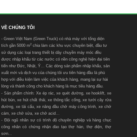
VỀ CHÚNG TÔI
- Green Việt Nam (Green Truck) có nhà máy với t
ổng diện
2
tích gần 5000 m
chia làm các khu vực chuyên biệt, đầu tư
sử dụng các loại trang thiết bị dây chuyền máy móc đều
được nhập khẩu từ các nước có nền công nghệ hiện đại tiên
tiến như Đức, Nhật, Ý… Các dòng sản phẩm nhập khẩu, sản
xuất mới và dịch vụ của chúng tôi ưu tiên hàng đầu là phù
hợp với điều kiện làm việc của khách hàng, mang lại sự hài
lòng và thành công cho khách hàng là mục tiêu hàng đầu.
- Sản phẩm chính: Xe ép rác, xe quét đường, xe hooklift, xe
hút bùn, xe hút chất thải, xe thông tắc cống, xe tưới cây rửa
đường, xe tải cẩu, xe nâng đầu chở máy công trình, xe chở
cám, xe chở sửa, xe chở acid…
- Đội ngũ nhân sự có trình độ chuyên nghiệp và hàng chục
công nhân có chứng nhận đào tạo thợ hàn, thợ điện, thợ
sơn...