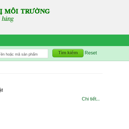
Reset
ật
Chi tiết...