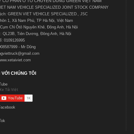
 CỔ PHẦN Ô TÔ CHUYÊN DÙNG GREEN VIỆT NAM
IET NAM VEHICLE SPECIALIZED JOINT STOCK COMPANY
 dịch: GREEN VIET VEHICLE SPECIALIZED., JSC
 Thôn 1, Xã Nam Phù, TP Hà Nội, Việt Nam
Cụm CN Ôtô Nguyên Khê, Đông Anh, Hà Nội
 QL23B, Tiên Dương, Đông Anh, Hà Nội
ế:
0109126995
0908587999 - Mr Dũng
ngviettruck@gmail.com
www.xetaiviet.com
 VỚI CHÚNG TÔI
Tube
Facebook
Tok