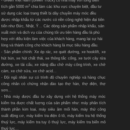
- Green Việt Nam (Green Truck) có nhà máy với t
ổng diện
2
tích gần 5000 m
chia làm các khu vực chuyên biệt, đầu tư
sử dụng các loại trang thiết bị dây chuyền máy móc đều
được nhập khẩu từ các nước có nền công nghệ hiện đại tiên
tiến như Đức, Nhật, Ý… Các dòng sản phẩm nhập khẩu, sản
xuất mới và dịch vụ của chúng tôi ưu tiên hàng đầu là phù
hợp với điều kiện làm việc của khách hàng, mang lại sự hài
lòng và thành công cho khách hàng là mục tiêu hàng đầu.
- Sản phẩm chính: Xe ép rác, xe quét đường, xe hooklift, xe
hút bùn, xe hút chất thải, xe thông tắc cống, xe tưới cây rửa
đường, xe tải cẩu, xe nâng đầu chở máy công trình, xe chở
cám, xe chở sửa, xe chở acid…
- Đội ngũ nhân sự có trình độ chuyên nghiệp và hàng chục
công nhân có chứng nhận đào tạo thợ hàn, thợ điện, thợ
sơn...
- Nhà máy được đầu tư xây dựng với hệ thống máy móc
kiểm tra đuợc chất luợng của sản phẩm như: máy phân tích
thành phần kim loại, máy siêu âm mối hàn, máy thử công
suất động cơ, máy kiểm tra điện ô tô, máy kiểm tra hệ thống
thuỷ lực, máy kiểm tra tuy ô thuỷ lực, máy kiểm tra biến mô
thuỷ lực…