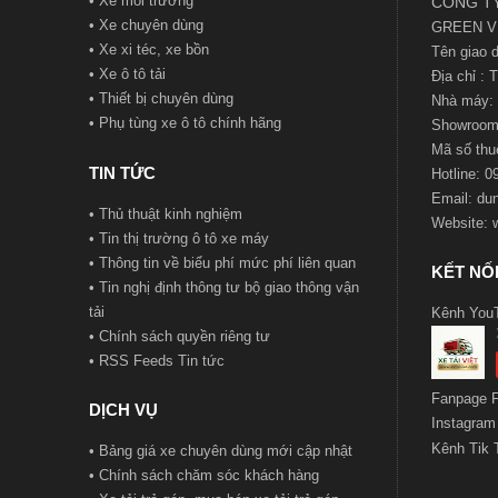
•
Xe môi trường
CÔNG TY
•
Xe chuyên dùng
GREEN V
•
Xe xi téc, xe bồn
Tên giao
•
Xe ô tô tải
Địa chỉ :
•
Thiết bị chuyên dùng
Nhà máy: 
•
Phụ tùng xe ô tô chính hãng
Showroom:
Mã số t
hu
TIN TỨC
Hotline: 
Email:
du
•
Thủ thuật kinh nghiệm
Website:
•
Tin thị trường ô tô xe máy
•
Thông tin về biểu phí mức phí liên quan
KẾT NỐI
•
Tin nghị định thông tư bộ giao thông vận
tải
Kênh You
•
Chính sách quyền riêng tư
•
RSS Feeds Tin tức
Fanpage 
DỊCH VỤ
Instagram
Kênh Tik 
•
Bảng giá xe chuyên dùng mới cập nhật
•
Chính sách chăm sóc khách hàng