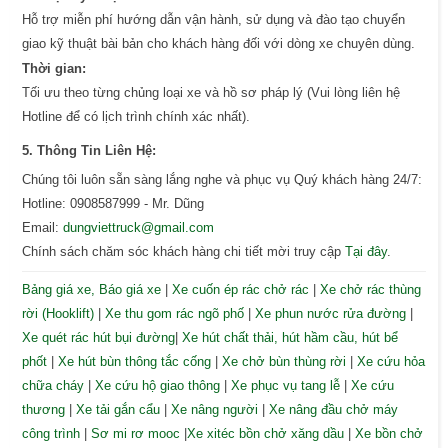
Hỗ trợ miễn phí hướng dẫn vận hành, sử dụng và đào tạo chuyển
giao kỹ thuật bài bản cho khách hàng đối với dòng xe chuyên dùng.
Thời gian:
Tối ưu theo từng chủng loại xe và hồ sơ pháp lý (Vui lòng liên hệ
Hotline để có lịch trình chính xác nhất).
5. Thông Tin Liên Hệ:
Chúng tôi luôn sẵn sàng lắng nghe và phục vụ Quý khách hàng 24/7:
Hotline: 0908587999 - Mr. Dũng
Email:
dungviettruck@gmail.com
Chính sách chăm sóc khách hàng chi tiết mời truy cập
Tại đây
.
Bảng giá xe, Báo giá xe
|
Xe cuốn ép rác chở rác
|
Xe chở rác thùng
rời (Hooklift)
|
Xe thu gom rác ngõ phố
|
Xe phun nước rửa đường
|
Xe quét rác hút bụi đường
|
Xe hút chất thải, hút hầm cầu, hút bể
phốt
|
Xe hút bùn thông tắc cống
|
Xe chở bùn thùng rời
|
Xe cứu hỏa
chữa cháy
|
Xe cứu hộ giao thông
|
Xe phục vụ tang lễ
|
Xe cứu
thương
|
Xe tải gắn cẩu
|
Xe nâng người
|
Xe nâng đầu chở máy
công trình
|
Sơ mi rơ mooc
|
Xe xitéc bồn chở xăng dầu
|
Xe bồn chở