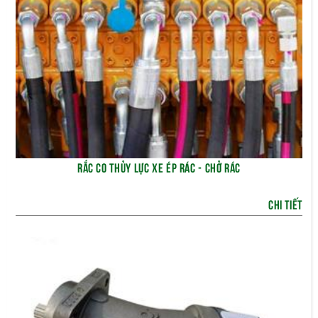
RẮC CO THỦY LỰC XE ÉP RÁC - CHỞ RÁC
CHI TIẾT