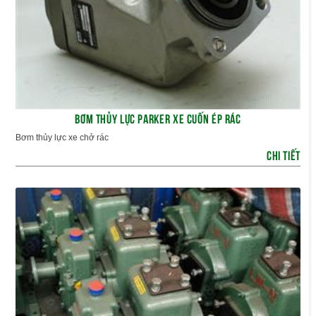
BƠM THỦY LỰC PARKER XE CUỐN ÉP RÁC
Bơm thủy lực xe chở rác
CHI TIẾT