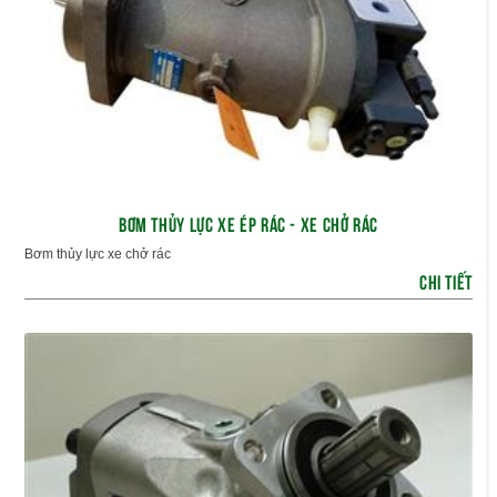
BƠM THỦY LỰC XE ÉP RÁC - XE CHỞ RÁC
Bơm thủy lực xe chở rác
CHI TIẾT