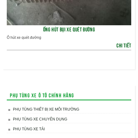
ỐNG HÚT BỤI XE QUÉT ĐƯỜNG
Ô hút xe quét đường
CHI TIẾT
Phụ tùng xe ô tô chính hãng
PHỤ TÙNG THIẾT BỊ XE MÔI TRƯỜNG
PHỤ TÙNG XE CHUYÊN DỤNG
PHỤ TÙNG XE TẢI