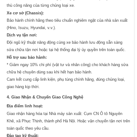
thù công năng của từng chủng loại xe.
Xe cơ sở (Chassis):
Bảo hành chính hãng theo tiêu chuẩn nghiêm ngặt của nhà sản xuất
(Hino, Isuzu, Hyundai, v.v.).
Dịch vụ tận nơi:
Đội ngũ kỹ thuật năng động cùng xe bảo hành lưu động sẵn sàng
sửa chữa tận nơi hoặc tại hệ thống đại lý ủy quyền trên toàn quốc.
Hỗ trợ sau bảo hành:
* Giảm ngay 10% chi phí (vật tư và nhân công) cho khách hàng sửa
chữa hệ chuyên dùng sau khi hết hạn bảo hành.
Cam kết cung cấp linh kiện, phụ tùng chính hãng, đúng chủng loại,
giao hàng kịp thời.
4. Giao Nhận & Chuyển Giao Công Nghệ
Địa điểm linh hoạt:
Giao nhận hàng hóa tại Nhà máy sản xuất: Cụm CN Ô tô Nguyên
Khê, xã Phục Thịnh, thành phố Hà Nội. Hoặc vận chuyển tận nơi trên
toàn quốc theo yêu cầu.
Đào tạo kỹ thuật: