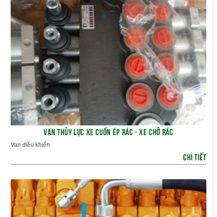
VAN THỦY LỰC XE CUỐN ÉP RÁC - XE CHỞ RÁC
Van điều khiển
CHI TIẾT