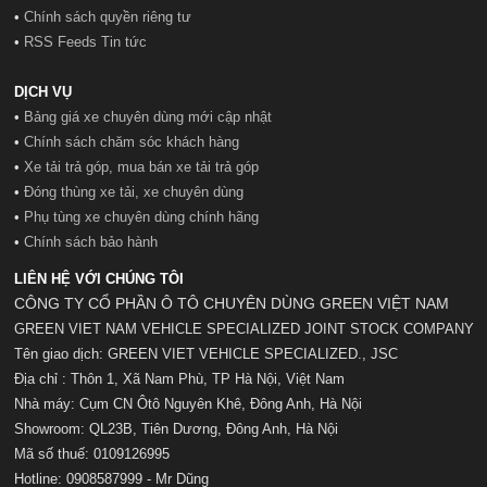
•
Chính sách quyền riêng tư
•
RSS Feeds Tin tức
DỊCH VỤ
•
Bảng giá xe chuyên dùng mới cập nhật
•
Chính sách chăm sóc khách hàng
•
Xe tải trả góp, mua bán xe tải trả góp
•
Đóng thùng xe tải, xe chuyên dùng
•
Phụ tùng xe chuyên dùng chính hãng
•
Chính sách bảo hành
LIÊN HỆ VỚI CHÚNG TÔI
CÔNG TY CỔ PHẦN Ô TÔ CHUYÊN DÙNG GREEN VIỆT NAM
GREEN VIET NAM VEHICLE SPECIALIZED JOINT STOCK COMPANY
Tên giao dịch: GREEN VIET VEHICLE SPECIALIZED., JSC
Địa chỉ : Thôn 1, Xã Nam Phù, TP Hà Nội, Việt Nam
Nhà máy: Cụm CN Ôtô Nguyên Khê, Đông Anh, Hà Nội
Showroom: QL23B, Tiên Dương, Đông Anh, Hà Nội
Mã số t
huế:
0109126995
Hotline: 0908587999 - Mr Dũng