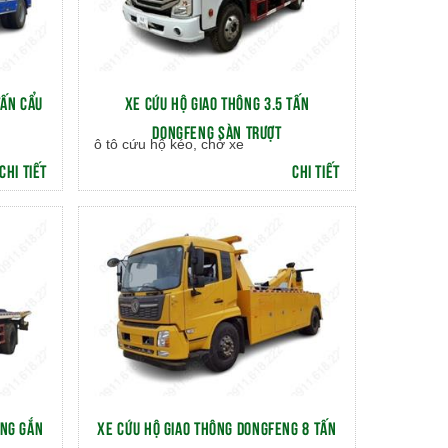
TẤN CẨU
XE CỨU HỘ GIAO THÔNG 3.5 TẤN
DONGFENG SÀN TRƯỢT
ô tô cứu hộ kéo, chở xe
CHI TIẾT
CHI TIẾT
ĂNG GẮN
XE CỨU HỘ GIAO THÔNG DONGFENG 8 TẤN