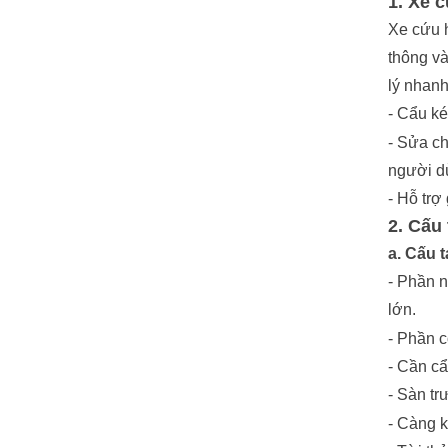
1. Xe 
Xe cứu h
thông và
lý nhanh
- Cẩu ké
- Sửa ch
người d
- Hỗ trợ
2. Cấu
a. Cấu 
- Phần n
lớn.
- Phần 
- Cần cẩ
- Sàn tr
- Càng 