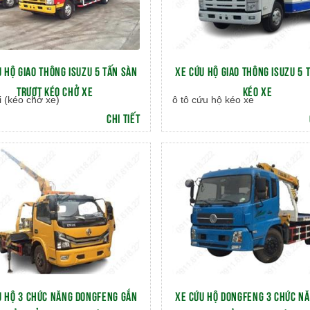
 HỘ GIAO THÔNG ISUZU 5 TẤN SÀN
XE CỨU HỘ GIAO THÔNG ISUZU 5 
TRƯỢT KÉO CHỞ XE
KÉO XE
i (kéo chở xe)
ô tô cứu hộ kéo xe
CHI TIẾT
U HỘ 3 CHỨC NĂNG DONGFENG GẮN
XE CỨU HỘ DONGFENG 3 CHỨC N