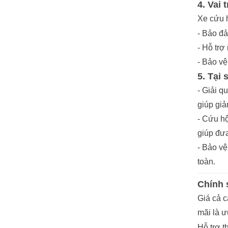
4. Vai
Xe cứu h
- Bảo đả
- Hỗ trợ
- Bảo vệ
5. Tại
- Giải q
giúp giả
- Cứu hộ
giúp đưa
- Bảo vệ
toàn.
Chính 
Giá cả c
mãi là ư
Hỗ trợ t