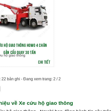
ỨU HỘ GIAO THÔNG HOWO 4 CHÂN
GẮN CẨU QUAY 30 TẤN
ứu hộ giao thông
CHI TIẾT
 22 bản ghi - Đang xem trang: 2 / 2
thiệu về Xe cứu hộ giao thông