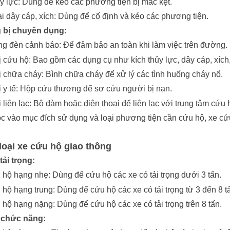
ủy lực: Dùng để kéo các phương tiện bị mắc kẹt.
ại dây cáp, xích: Dùng để cố định và kéo các phương tiện.
g bị chuyên dụng:
ng đèn cảnh báo: Để đảm bảo an toàn khi làm việc trên đường.
bị cứu hộ: Bao gồm các dụng cụ như kích thủy lực, dây cáp, xích,
bị chữa cháy: Bình chữa cháy để xử lý các tình huống cháy nổ.
bị y tế: Hộp cứu thương để sơ cứu người bị nạn.
bị liên lạc: Bộ đàm hoặc điện thoại để liên lạc với trung tâm cứu
c vào mục đích sử dụng và loại phương tiện cần cứu hộ, xe cứu 
 loại xe cứu hộ giao thông
tải trọng:
 hộ hạng nhẹ: Dùng để cứu hộ các xe có tải trọng dưới 3 tấn.
 hộ hạng trung: Dùng để cứu hộ các xe có tải trọng từ 3 đến 8 
 hộ hạng nặng: Dùng để cứu hộ các xe có tải trọng trên 8 tấn.
 chức năng: