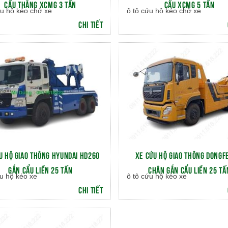
CẨU THẲNG XCMG 3 TẤN
CẨU XCMG 5 TẤN
ứu hộ kéo chở xe
ô tô cứu hộ kéo chở xe
CHI TIẾT
U HỘ GIAO THÔNG HYUNDAI HD260
XE CỨU HỘ GIAO THÔNG DONGF
GẮN CẨU LIỀN 25 TẤN
CHÂN GẮN CẨU LIỀN 25 TẤ
u hộ kéo xe
ô tô cứu hộ kéo xe
CHI TIẾT