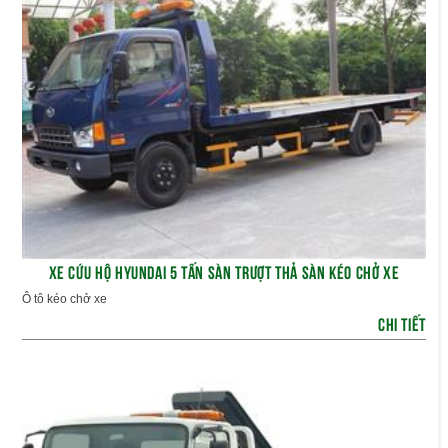
XE CỨU HỘ HYUNDAI 5 TẤN SÀN TRƯỢT THẢ SÀN KÉO CHỞ XE
Ô tô kéo chở xe
CHI TIẾT