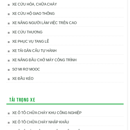
XE CỨU HỎA, CHỮA CHÁY
XE CỨU HỘ GIAO THÔNG
XE NÂNG NGƯỜI LÀM VIỆC TRÊN CAO
XE CỨU THƯƠNG
XE PHỤC VỤ TANG LỄ
XE TẢI GẮN CẨU TỰ HÀNH
XE NÂNG ĐẦU CHỞ MÁY CÔNG TRÌNH
SƠ MI RƠ MOOC
XE ĐẦU KÉO
Tải trọng xe
XE Ô TÔ CHỮA CHÁY KHU CÔNG NGHIỆP
XE Ô TÔ CHỮA CHÁY NHẬP KHẨU