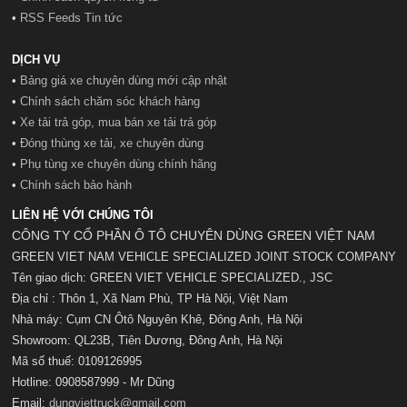
•
RSS Feeds Tin tức
DỊCH VỤ
•
Bảng giá xe chuyên dùng mới cập nhật
•
Chính sách chăm sóc khách hàng
•
Xe tải trả góp, mua bán xe tải trả góp
•
Đóng thùng xe tải, xe chuyên dùng
•
Phụ tùng xe chuyên dùng chính hãng
•
Chính sách bảo hành
LIÊN HỆ VỚI CHÚNG TÔI
CÔNG TY CỔ PHẦN Ô TÔ CHUYÊN DÙNG GREEN VIỆT NAM
GREEN VIET NAM VEHICLE SPECIALIZED JOINT STOCK COMPANY
Tên giao dịch: GREEN VIET VEHICLE SPECIALIZED., JSC
Địa chỉ : Thôn 1, Xã Nam Phù, TP Hà Nội, Việt Nam
Nhà máy: Cụm CN Ôtô Nguyên Khê, Đông Anh, Hà Nội
Showroom: QL23B, Tiên Dương, Đông Anh, Hà Nội
Mã số t
huế:
0109126995
Hotline: 0908587999 - Mr Dũng
Email:
dungviettruck@gmail.com