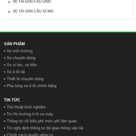
XE TẢI GẮN CẨU UNIC
XE TẢI GẮN CẨU XCMG
SẢN PHẨM
•
Xe môi trường
•
Xe chuyên dùng
•
Xe xi téc, xe bồn
•
Xe ô tô tải
•
Thiết bị chuyên dùng
•
Phụ tùng xe ô tô chính hãng
TIN TỨC
•
Thủ thuật kinh nghiệm
•
Tin thị trường ô tô xe máy
•
Thông tin về biểu phí mức phí liên quan
•
Tin nghị định thông tư bộ giao thông vận tải
•
Chính sách quyền riêng tư