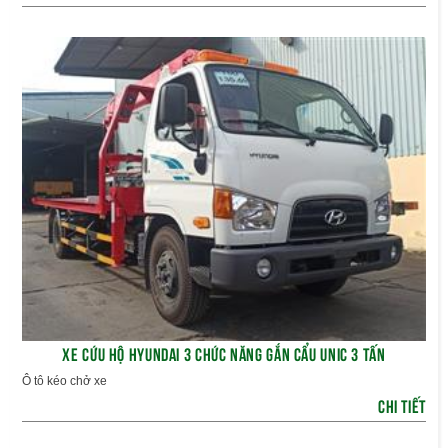
XE CỨU HỘ HYUNDAI 3 CHỨC NĂNG GẮN CẨU UNIC 3 TẤN
Ô tô kéo chở xe
CHI TIẾT