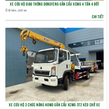
XE CỨU HỘ GIAO THÔNG DONGFENG GẮN CẨU XCMG 4 TẤN 4 ĐỐT
Ô tô kéo, chở xe
CHI TIẾT
XE CỨU HỘ 3 CHỨC NĂNG HOWO GẮN CẨU XCMG 3T2 KÉO CHỞ XE