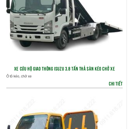
XE CỨU HỘ GIAO THÔNG ISUZU 3.8 TẤN THẢ SÀN KÉO CHỞ XE
Ô tô kéo, chở xe
CHI TIẾT