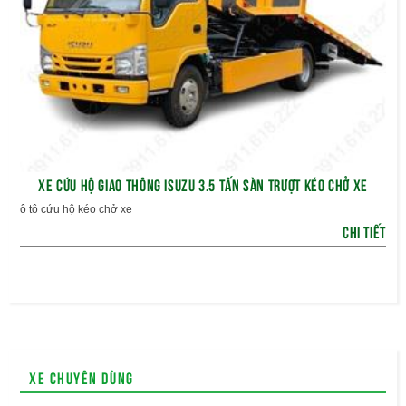
XE CỨU HỘ GIAO THÔNG ISUZU 3.5 TẤN SÀN TRƯỢT KÉO CHỞ XE
ô tô cứu hộ kéo chở xe
CHI TIẾT
Xe chuyên dùng