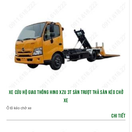
XE CỨU HỘ GIAO THÔNG HINO XZU 3T SÀN TRƯỢT THẢ SÀN KÉO CHỞ
XE
Ô tô kéo chở xe
CHI TIẾT