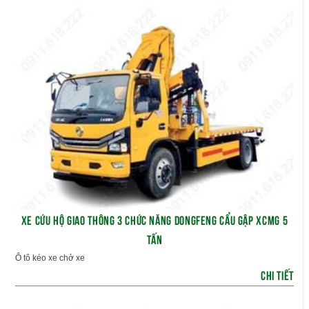
XE CỨU HỘ GIAO THÔNG 3 CHỨC NĂNG DONGFENG CẨU GẬP XCMG 5
TẤN
Ô tô kéo xe chở xe
CHI TIẾT