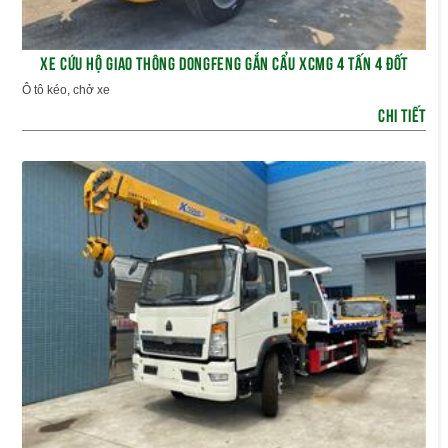
XE CỨU HỘ GIAO THÔNG DONGFENG GẮN CẨU XCMG 4 TẤN 4 ĐỐT
Ô tô kéo, chở xe
CHI TIẾT