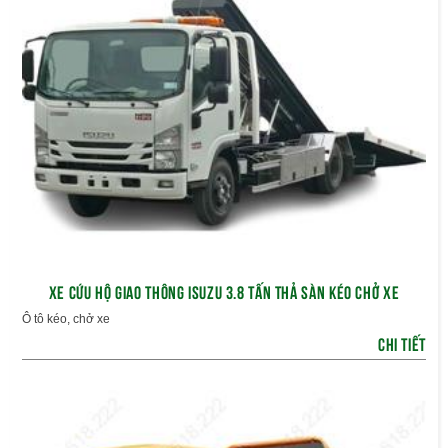
XE CỨU HỘ GIAO THÔNG ISUZU 3.8 TẤN THẢ SÀN KÉO CHỞ XE
Ô tô kéo, chở xe
CHI TIẾT