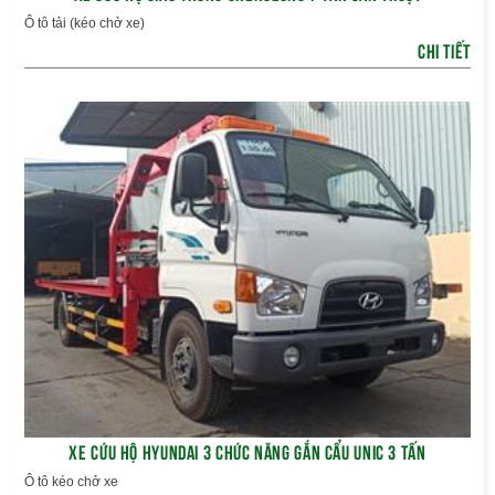
Ô tô tải (kéo chở xe)
CHI TIẾT
XE CỨU HỘ HYUNDAI 3 CHỨC NĂNG GẮN CẨU UNIC 3 TẤN
Ô tô kéo chở xe