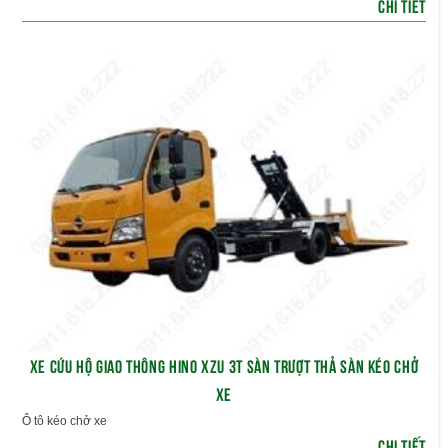
CHI TIẾT
XE CỨU HỘ GIAO THÔNG HINO XZU 3T SÀN TRƯỢT THẢ SÀN KÉO CHỞ
XE
Ô tô kéo chở xe
CHI TIẾT