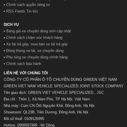
•
Chính sách quyền riêng tư
•
RSS Feeds Tin tức
DỊCH VỤ
•
Bảng giá xe chuyên dùng mới cập nhật
•
Chính sách chăm sóc khách hàng
•
Xe tải trả góp, mua bán xe tải trả góp
•
Đóng thùng xe tải, xe chuyên dùng
•
Phụ tùng xe chuyên dùng chính hãng
•
Chính sách bảo hành
LIÊN HỆ VỚI CHÚNG TÔI
CÔNG TY CỔ PHẦN Ô TÔ CHUYÊN DÙNG GREEN VIỆT NAM
GREEN VIET NAM VEHICLE SPECIALIZED JOINT STOCK COMPANY
Tên giao dịch: GREEN VIET VEHICLE SPECIALIZED., JSC
Địa chỉ : Thôn 1, Xã Nam Phù, TP Hà Nội, Việt Nam
Nhà máy: Cụm CN Ôtô Nguyên Khê, Đông Anh, Hà Nội
Showroom: QL23B, Tiên Dương, Đông Anh, Hà Nội
Mã số t
huế:
0109126995
Hotline: 0908587999 - Mr Dũng