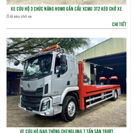
XE CỨU HỘ 3 CHỨC NĂNG HOWO GẮN CẨU XCMG 3T2 KÉO CHỞ XE
Ô tô kéo chở xe
CHI TIẾT
XE CỨU HỘ GIAO THÔNG CHENGLONG 7 TẤN SÀN TRƯỢT