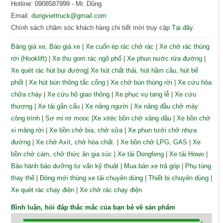
Hotline: 0908587999 - Mr. Dũng
Email:
dungviettruck@gmail.com
Chính sách chăm sóc khách hàng chi tiết mời truy cập
Tại đây
.
Bảng giá xe, Báo giá xe
|
Xe cuốn ép rác chở rác
|
Xe chở rác thùng
rời (Hooklift)
|
Xe thu gom rác ngõ phố
|
Xe phun nước rửa đường
|
Xe quét rác hút bụi đường
|
Xe hút chất thải, hút hầm cầu, hút bể
phốt
|
Xe hút bùn thông tắc cống
|
Xe chở bùn thùng rời
|
Xe cứu hỏa
chữa cháy
|
Xe cứu hộ giao thông
|
Xe phục vụ tang lễ
|
Xe cứu
thương
|
Xe tải gắn cẩu
|
Xe nâng người
|
Xe nâng đầu chở máy
công trình
|
Sơ mi rơ mooc
|
Xe xitéc bồn chở xăng dầu
|
Xe bồn chở
xi măng rời
|
Xe bồn chở bia, chở sữa
|
Xe phun tưới chở nhựa
đường
|
Xe chở Axít, chở hóa chất.
|
Xe bồn chở LPG, GAS
|
Xe
bồn chở cám, chở thức ăn gia súc
|
Xe tải Dongfeng
|
Xe tải Howo
|
Bảo hành bảo dưỡng tư vấn kỹ thuật
|
Mua bán xe trả góp
|
Phụ tùng
thay thế
|
Đóng mới thùng xe tải chuyên dùng
|
Thiết bị chuyên dùng
|
Xe quét rác chạy điện
|
Xe chở rác chạy điện
Bình luận, hỏi đáp thắc mắc của bạn bè về sản phẩm