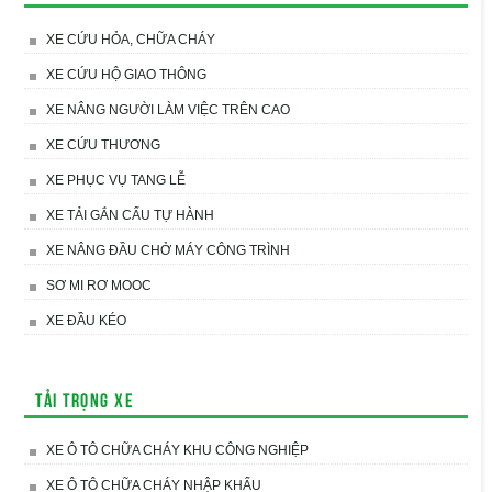
XE CỨU HỎA, CHỮA CHÁY
XE CỨU HỘ GIAO THÔNG
XE NÂNG NGƯỜI LÀM VIỆC TRÊN CAO
XE CỨU THƯƠNG
XE PHỤC VỤ TANG LỄ
XE TẢI GẮN CẨU TỰ HÀNH
XE NÂNG ĐẦU CHỞ MÁY CÔNG TRÌNH
SƠ MI RƠ MOOC
XE ĐẦU KÉO
Tải trọng xe
XE Ô TÔ CHỮA CHÁY KHU CÔNG NGHIỆP
XE Ô TÔ CHỮA CHÁY NHẬP KHẨU