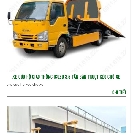
XE CỨU HỘ GIAO THÔNG ISUZU 3.5 TẤN SÀN TRƯỢT KÉO CHỞ XE
ô tô cứu hộ kéo chở xe
CHI TIẾT