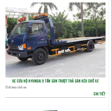
XE CỨU HỘ HYUNDAI 5 TẤN SÀN TRƯỢT THẢ SÀN KÉO CHỞ XE
Ô tô kéo chở xe
CHI TIẾT