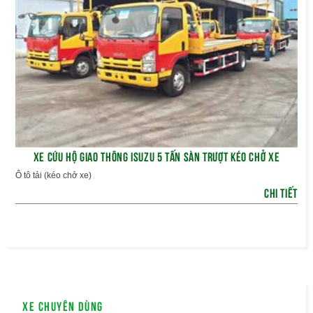
XE CỨU HỘ GIAO THÔNG ISUZU 5 TẤN SÀN TRƯỢT KÉO CHỞ XE
Ô tô tải (kéo chở xe)
CHI TIẾT
Xe chuyên dùng