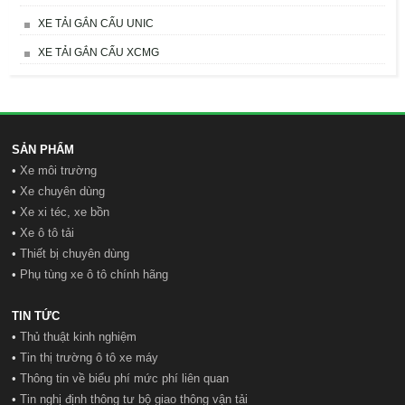
XE TẢI GẮN CẨU UNIC
XE TẢI GẮN CẨU XCMG
SẢN PHẨM
•
Xe môi trường
•
Xe chuyên dùng
•
Xe xi téc, xe bồn
•
Xe ô tô tải
•
Thiết bị chuyên dùng
•
Phụ tùng xe ô tô chính hãng
TIN TỨC
•
Thủ thuật kinh nghiệm
•
Tin thị trường ô tô xe máy
•
Thông tin về biểu phí mức phí liên quan
•
Tin nghị định thông tư bộ giao thông vận tải