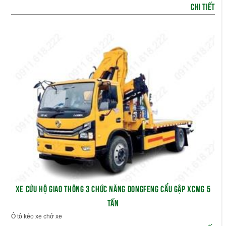
CHI TIẾT
XE CỨU HỘ GIAO THÔNG 3 CHỨC NĂNG DONGFENG CẨU GẬP XCMG 5
TẤN
Ô tô kéo xe chở xe