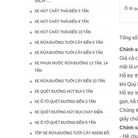
SẠCH - ...
Ô tô q
XE HÚT CHẤT THẢI ĐẾN 5 TẤN
XE HÚT CHẤT THẢI ĐẾN 8 TẤN
XE HÚT CHẤT THẢI ĐẾN 10 TẤN
Tổng số:
XE RỬA ĐƯỜNG TƯỚI CÂY ĐẾN 6 TẤN
Chính s
XE RỬA ĐƯỜNG TƯỚI CÂY ĐẾN 9 TẤN
Giá cả c
XE PHUN NƯỚC RỬA ĐƯỜNG 13 TẤN, 14
mãi là ư
TẤN
Hỗ trợ t
XE RỬA ĐƯỜNG TƯỚI CÂY ĐẾN 20 TẤN
khi Quý
XE QUÉT ĐƯỜNG HÚT BỤI 5 TẤN
Hỗ trợ t
gọn, hỗ 
XE Ô TÔ QUÉT ĐƯỜNG ĐẾN 3 TẤN
Chúng t
XE QUÉT ĐƯỜNG HÚT BỤI CHẠY ĐIỆN
giấy chứ
XE Ô TÔ QUÉT ĐƯỜNG ĐẾN 8 TẤN
Chính s
TỐP XE RỬA ĐƯỜNG TƯỚI CÂY NGON BỔ
- Hệ ch