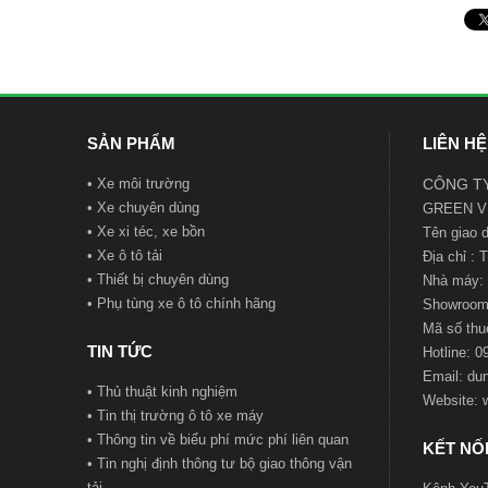
SẢN PHẨM
LIÊN HỆ
•
Xe môi trường
CÔNG TY
•
Xe chuyên dùng
GREEN V
•
Xe xi téc, xe bồn
Tên giao
•
Xe ô tô tải
Địa chỉ :
•
Thiết bị chuyên dùng
Nhà máy: 
•
Phụ tùng xe ô tô chính hãng
Showroom:
Mã số t
hu
TIN TỨC
Hotline: 
Email:
du
•
Thủ thuật kinh nghiệm
Website:
•
Tin thị trường ô tô xe máy
•
Thông tin về biểu phí mức phí liên quan
KẾT NỐI
•
Tin nghị định thông tư bộ giao thông vận
tải