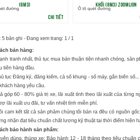
(6M3)
KHỐI (8M3) ZOOMLION
uét đường
Ô tô quét đường
CHI TIẾT
 5 bản ghi - Đang xem trang: 1 / 1
ách bán hàng:
ạnh tranh nhất, thủ tục mua bán thuận tiện nhanh chóng, sản 
u tiên hàng đầu.
hủ tục Đăng ký, đăng kiểm, cà số khung - số máy, gắn biển số... 
 khách hàng yêu cầu.
rả góp 60 - 80% giá trị xe, lãi xuất tính theo lãi xuất của từng
trợ lãi xuất ưu đãi, tư vấn nhiệt tình miễn phí.
ôi cam kết tất cả sản phảm chúng tôi bán ra đều có nguồn gốc
ng nhận đạt tiêu chuẩn chất lượng kỹ thuật tại thời điểm hiện h
ách bảo hành sản phẩm:
uyên dùng, thùng xe: Bảo hành 12 - 18 tháng theo tiêu chuẩn 