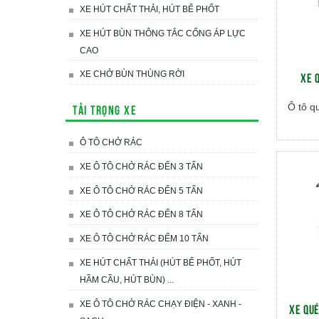
XE HÚT CHẤT THẢI, HÚT BỂ PHỐT
XE HÚT BÙN THÔNG TẮC CỐNG ÁP LỰC
CAO
XE 
XE CHỞ BÙN THÙNG RỜI
Tải trọng xe
Ô tô q
Ô TÔ CHỞ RÁC
XE Ô TÔ CHỞ RÁC ĐẾN 3 TẤN
XE Ô TÔ CHỞ RÁC ĐẾN 5 TẤN
XE Ô TÔ CHỞ RÁC ĐẾN 8 TẤN
XE Ô TÔ CHỞ RÁC ĐẾM 10 TẤN
XE HÚT CHẤT THẢI (HÚT BỂ PHỐT, HÚT
HẦM CẦU, HÚT BÙN) ...
XE Ô TÔ CHỞ RÁC CHẠY ĐIỆN - XANH -
XE QUÉ