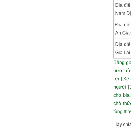
Địa điể
Nam Đ
Địa điể
An Gia
Địa điể
Gia Lai
Bảng gi
nước r
rời
|
Xe 
người
|
chở bia
chở thứ
tùng tha
Hãy chia