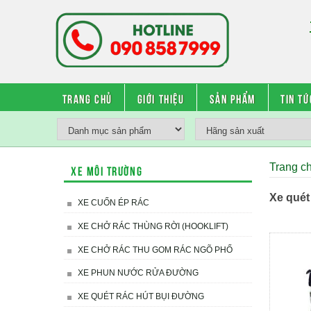
Trang chủ
Giới thiệu
Sản phẩm
Tin tứ
Trang c
Xe môi trường
Xe quét
XE CUỐN ÉP RÁC
XE CHỞ RÁC THÙNG RỜI (HOOKLIFT)
XE CHỞ RÁC THU GOM RÁC NGÕ PHỐ
XE PHUN NƯỚC RỬA ĐƯỜNG
XE QUÉT RÁC HÚT BỤI ĐƯỜNG