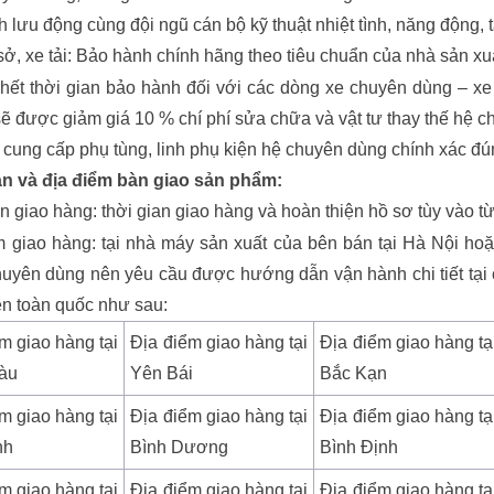
 lưu động cùng đội ngũ cán bộ kỹ thuật nhiệt tình, năng động,
sở, xe tải: Bảo hành chính hãng theo tiêu chuẩn của nhà sản xu
 hết thời gian bảo hành đối với các dòng xe chuyên dùng – x
 được giảm giá 10 % chí phí sửa chữa và vật tư thay thế hệ ch
cung cấp phụ tùng, linh phụ kiện hệ chuyên dùng chính xác đún
an và địa điểm bàn giao sản phẩm:
n giao hàng: thời gian giao hàng và hoàn thiện hồ sơ tùy vào t
m giao hàng: tại nhà máy sản xuất của bên bán tại Hà Nội hoặ
yên dùng nên yêu cầu được hướng dẫn vận hành chi tiết tại cá
ên toàn quốc như sau:
m giao hàng tại
Địa điểm giao hàng tại
Địa điểm giao hàng tạ
àu
Yên Bái
Bắc Kạn
m giao hàng tại
Địa điểm giao hàng tại
Địa điểm giao hàng tạ
nh
Bình Dương
Bình Định
m giao hàng tại
Địa điểm giao hàng tại
Địa điểm giao hàng tạ