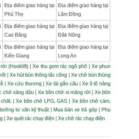
i
Địa điểm giao hàng tại
Địa điểm giao hàng tại
Phú Thọ
Lâm Đồng
i
Địa điểm giao hàng tại
Địa điểm giao hàng tại
Cao Bằng
Đắk Nông
i
Địa điểm giao hàng tại
Địa điểm giao hàng tại
Kiên Giang
Long An
ời (Hooklift)
|
Xe thu gom rác ngõ phố
|
Xe phun
hốt
|
Xe hút bùn thông tắc cống
|
Xe chở bùn thùng
lễ
|
Xe cứu thương
|
Xe tải gắn cẩu
|
Xe ô tô nâng
éc chở xăng dầu
|
Xe bồn chở xi măng rời
|
Xe bồn
 chất.
|
Xe bồn chở LPG, GAS
|
Xe bồn chở cám,
ưỡng tư vấn kỹ thuật
|
Mua bán xe trả góp
|
Phụ
ng
|
Xe quét rác chạy điện
|
Xe chở rác chạy điện