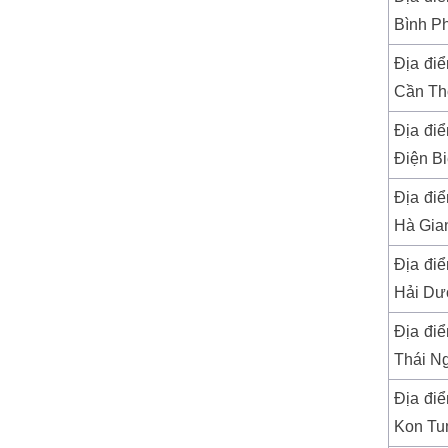
Bình P
Địa điể
Cần T
Địa điể
Điện B
Địa điể
Hà Gia
Địa điể
Hải D
Địa điể
Thái N
Địa điể
Kon T