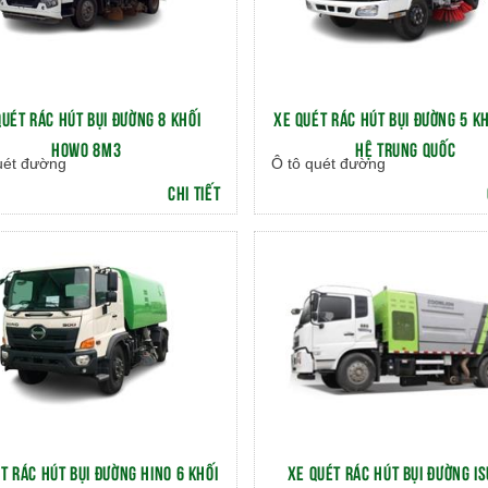
QUÉT RÁC HÚT BỤI ĐƯỜNG 8 KHỐI
XE QUÉT RÁC HÚT BỤI ĐƯỜNG 5 KH
HOWO 8M3
HỆ TRUNG QUỐC
uét đường
Ô tô quét đường
CHI TIẾT
T RÁC HÚT BỤI ĐƯỜNG HINO 6 KHỐI
XE QUÉT RÁC HÚT BỤI ĐƯỜNG IS