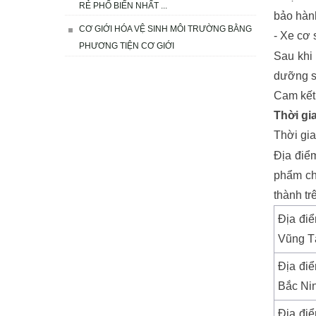
RẺ PHỔ BIẾN NHẤT ...
bảo hành
CƠ GIỚI HÓA VỆ SINH MÔI TRƯỜNG BẰNG
- Xe cơ 
PHƯƠNG TIỆN CƠ GIỚI
Sau khi
dưỡng sẽ
Cam kết 
Thời gi
Thời gia
Địa điể
phẩm chu
thành tr
Địa điể
Vũng T
Địa điể
Bắc Ni
Địa điể