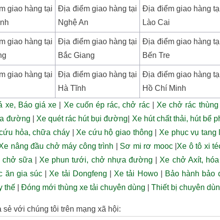
m giao hàng tại
Địa điểm giao hàng tại
Địa điểm giao hàng tạ
ịnh
Nghệ An
Lào Cai
m giao hàng tại
Địa điểm giao hàng tại
Địa điểm giao hàng tạ
ng
Bắc Giang
Bến Tre
m giao hàng tại
Địa điểm giao hàng tại
Địa điểm giao hàng tạ
Hà Tĩnh
Hồ Chí Minh
á xe, Báo giá xe
|
Xe cuốn ép rác, chở rác
|
Xe chở rác thùng r
ửa đường
|
Xe quét rác hút bụi đường
|
Xe hút chất thải, hút bể p
cứu hỏa, chữa cháy
|
Xe cứu hộ giao thông
|
Xe phục vụ tang 
Xe nâng đầu chở máy công trình
|
Sơ mi rơ mooc
|
Xe ô tô xi t
, chở sữa
|
Xe phun tưới, chở nhựa đường
|
Xe chở Axít, hóa
c ăn gia súc
|
Xe tải Dongfeng
|
Xe tải Howo
|
Bảo hành bảo d
y thế
|
Đóng mới thùng xe tải chuyên dùng
|
Thiết bị chuyên dù
 sẻ với chúng tôi trên mạng xã hội: