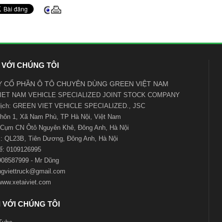
 VỚI CHÚNG TÔI
 CỔ PHẦN Ô TÔ CHUYÊN DÙNG GREEN VIỆT NAM
IET NAM VEHICLE SPECIALIZED JOINT STOCK COMPANY
 dịch: GREEN VIET VEHICLE SPECIALIZED., JSC
 Thôn 1, Xã Nam Phù, TP Hà Nội, Việt Nam
Cụm CN Ôtô Nguyên Khê, Đông Anh, Hà Nội
 QL23B, Tiên Dương, Đông Anh, Hà Nội
ế:
0109126995
0908587999 - Mr Dũng
ngviettruck@gmail.com
www.xetaiviet.com
 VỚI CHÚNG TÔI