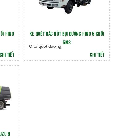
ỐI HINO
XE QUÉT RÁC HÚT BỤI ĐƯỜNG HINO 5 KHỐI
5M3
Ô tô quét đường
CHI TIẾT
CHI TIẾT
UZU 8