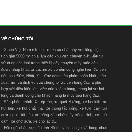
VỀ CHÚNG TÔI
- Green Việt Nam (Green Truck) có nhà máy với t
ổng diện
2
tích gần 5000 m
chia làm các khu vực chuyên biệt, đầu tư
sử dụng các loại trang thiết bị dây chuyền máy móc đều
được nhập khẩu từ các nước có nền công nghệ hiện đại tiên
tiến như Đức, Nhật, Ý… Các dòng sản phẩm nhập khẩu, sản
xuất mới và dịch vụ của chúng tôi ưu tiên hàng đầu là phù
hợp với điều kiện làm việc của khách hàng, mang lại sự hài
lòng và thành công cho khách hàng là mục tiêu hàng đầu.
- Sản phẩm chính: Xe ép rác, xe quét đường, xe hooklift, xe
hút bùn, xe hút chất thải, xe thông tắc cống, xe tưới cây rửa
đường, xe tải cẩu, xe nâng đầu chở máy công trình, xe chở
cám, xe chở sửa, xe chở acid…
- Đội ngũ nhân sự có trình độ chuyên nghiệp và hàng chục