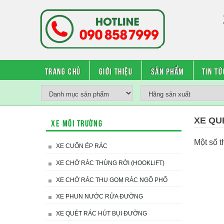
Trang chủ
Giới thiệu
Sản phẩm
Tin tứ
XE QU
Xe môi trường
Một số t
XE CUỐN ÉP RÁC
XE CHỞ RÁC THÙNG RỜI (HOOKLIFT)
XE CHỞ RÁC THU GOM RÁC NGÕ PHỐ
XE PHUN NƯỚC RỬA ĐƯỜNG
XE QUÉT RÁC HÚT BỤI ĐƯỜNG