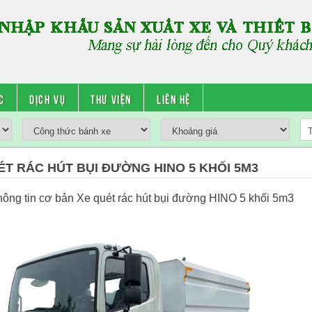
c
Dịch vụ
Thư viện
Liên hệ
ÉT RÁC HÚT BỤI ĐƯỜNG HINO 5 KHỐI 5M3
hông tin cơ bản Xe quét rác hút bụi đường HINO 5 khối 5m3