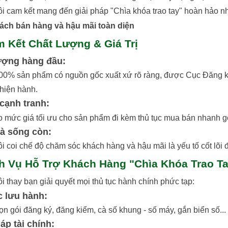
i cam kết mang đến giải pháp "Chìa khóa trao tay" hoàn hảo nh
ách bán hàng và hậu mãi toàn diện
m Kết Chất Lượng & Giá Trị
ượng hàng đầu:
100% sản phẩm có nguồn gốc xuất xứ rõ ràng, được Cục Đăng k
 hiện hành.
 cạnh tranh:
 mức giá tối ưu cho sản phẩm đi kèm thủ tục mua bán nhanh g
là sống còn:
i coi chế độ chăm sóc khách hàng và hậu mãi là yếu tố cốt lõi đ
ch Vụ Hỗ Trợ Khách Hàng "Chìa Khóa Trao T
i thay bạn giải quyết mọi thủ tục hành chính phức tạp:
c lưu hành:
rọn gói đăng ký, đăng kiểm, cà số khung - số máy, gắn biển số.
áp tài chính: