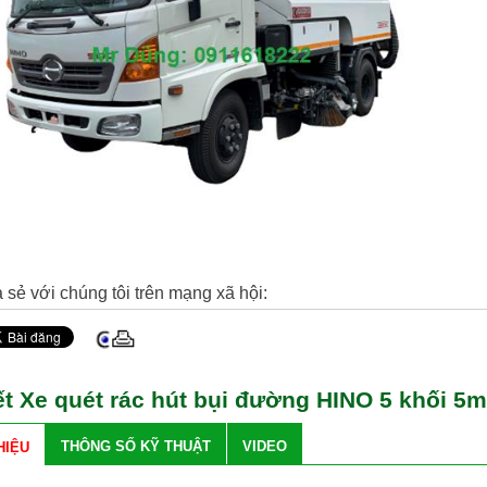
 sẻ với chúng tôi trên mạng xã hội:
iết Xe quét rác hút bụi đường HINO 5 khối 5
THÔNG SỐ KỸ THUẬT
VIDEO
HIỆU