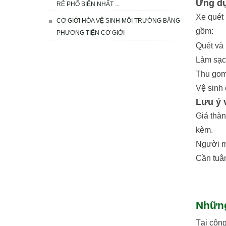
Ứng dụ
RẺ PHỔ BIẾN NHẤT ...
Xe quét 
CƠ GIỚI HÓA VỆ SINH MÔI TRƯỜNG BẰNG
gồm:
PHƯƠNG TIỆN CƠ GIỚI
Quét và 
Làm sạc
Thu gom 
Vệ sinh
Lưu ý 
Giá thàn
kèm.
Người mu
Cần tuân
Những
Tại công