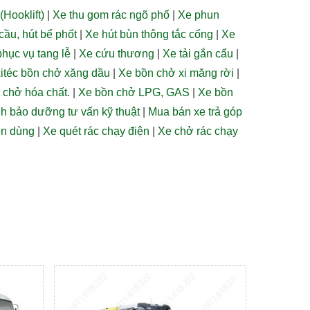
(Hooklift)
|
Xe thu gom rác ngõ phố
|
Xe phun
 cầu, hút bể phốt
|
Xe hút bùn thông tắc cống
|
Xe
hục vụ tang lễ
|
Xe cứu thương
|
Xe tải gắn cẩu
|
itéc bồn chở xăng dầu
|
Xe bồn chở xi măng rời
|
, chở hóa chất.
|
Xe bồn chở LPG, GAS
|
Xe bồn
h bảo dưỡng tư vấn kỹ thuật
|
Mua bán xe trả góp
ên dùng
|
Xe quét rác chạy điện
|
Xe chở rác chạy