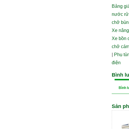
Bảng giá
nước r
chở bùn
Xe nâng
Xe bồn 
chở cám
|
Phụ tùn
điện
Bình l
Bình 
Sản ph