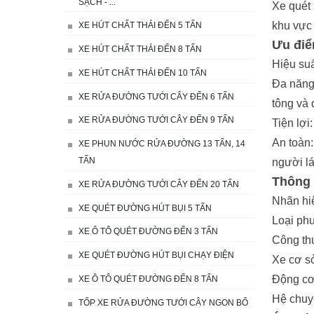
SẠCH - ...
Xe quét 
khu vực 
XE HÚT CHẤT THẢI ĐẾN 5 TẤN
Ưu điể
XE HÚT CHẤT THẢI ĐẾN 8 TẤN
Hiệu suấ
XE HÚT CHẤT THẢI ĐẾN 10 TẤN
Đa năng
XE RỬA ĐƯỜNG TƯỚI CÂY ĐẾN 6 TẤN
tông và 
XE RỬA ĐƯỜNG TƯỚI CÂY ĐẾN 9 TẤN
Tiện lợi
An toàn:
XE PHUN NƯỚC RỬA ĐƯỜNG 13 TẤN, 14
TẤN
người lá
Thông 
XE RỬA ĐƯỜNG TƯỚI CÂY ĐẾN 20 TẤN
Nhãn hi
XE QUÉT ĐƯỜNG HÚT BỤI 5 TẤN
Loại ph
XE Ô TÔ QUÉT ĐƯỜNG ĐẾN 3 TẤN
Công th
XE QUÉT ĐƯỜNG HÚT BỤI CHẠY ĐIỆN
Xe cơ s
Động cơ
XE Ô TÔ QUÉT ĐƯỜNG ĐẾN 8 TẤN
Hệ chuy
TỐP XE RỬA ĐƯỜNG TƯỚI CÂY NGON BỔ