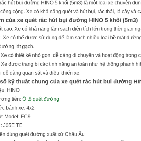
rác hút bụi đường HINO 5 khối (5m3) là một loại xe chuyên dụ
công cộng. Xe có khả năng quét và hút bụi, rác thải, lá cây và
m của xe quét rác hút bụi đường HINO 5 khối (5m3)
t cao: Xe có khả năng làm sạch diện tích lớn trong thời gian ngắ
: Xe có thể được sử dụng để làm sạch nhiều loại bề mặt đườ
đường lát gạch.
: Xe có thiết kế nhỏ gọn, dễ dàng di chuyển và hoạt động trong 
 Xe được trang bị các tính năng an toàn như hệ thống phanh h
i dễ dàng quan sát và điều khiển xe.
số kỹ thuật chung của
xe quét rác hút bụi đường
HIN
ệu: HINO
ương tiện:
Ô tô quét đường
ức bánh xe: 4x2
ở: Model: FC9
: J05E TE
ên dùng quét đường xuất xứ Châu Âu