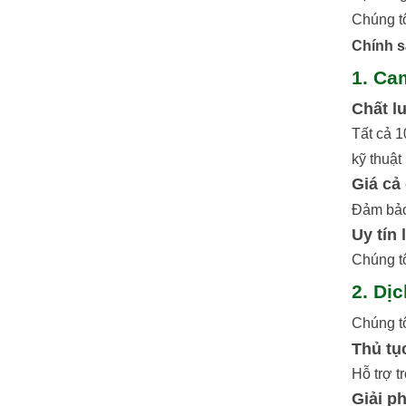
Chúng tô
Chính s
1. Ca
Chất l
Tất cả 
kỹ thuật
Giá cả
Đảm bảo
Uy tín 
Chúng tô
2. Dị
Chúng tô
Thủ tụ
Hỗ trợ t
Giải ph