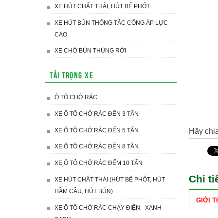
XE HÚT CHẤT THẢI, HÚT BỂ PHỐT
XE HÚT BÙN THÔNG TẮC CỐNG ÁP LỰC
CAO
XE CHỞ BÙN THÙNG RỜI
Tải trọng xe
Ô TÔ CHỞ RÁC
XE Ô TÔ CHỞ RÁC ĐẾN 3 TẤN
XE Ô TÔ CHỞ RÁC ĐẾN 5 TẤN
Hãy chia
XE Ô TÔ CHỞ RÁC ĐẾN 8 TẤN
XE Ô TÔ CHỞ RÁC ĐẾM 10 TẤN
Chi t
XE HÚT CHẤT THẢI (HÚT BỂ PHỐT, HÚT
HẦM CẦU, HÚT BÙN) ...
GIỚI T
XE Ô TÔ CHỞ RÁC CHẠY ĐIỆN - XANH -