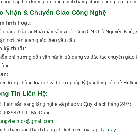
cung cấp linh kiện, phụ tùng chính hãng, đúng chủng loại, giao 
ao Nhận & Chuyển Giao Công Nghệ
ểm linh hoạt:
ận hàng hóa tại Nhà máy sản xuất: Cụm CN Ô tô Nguyên Khê, x
ận nơi trên toàn quốc theo yêu cầu.
o kỹ thuật:
iễn phí hướng dẫn vận hành, sử dụng và đào tạo chuyển giao k
dùng.
ian:
heo từng chủng loại xe và hồ sơ pháp lý (Vui lòng liên hệ Hotline
ông Tin Liên Hệ:
ôi luôn sẵn sàng lắng nghe và phục vụ Quý khách hàng 24/7:
: 0908587999 - Mr. Dũng
ungviettruck@gmail.com
ch chăm sóc khách hàng chi tiết mời truy cập
Tại đây
.