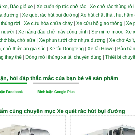
 xe, Báo giá xe
|
Xe cuốn ép rác chở rác
|
Xe chở rác thùng rời 
ửa đường
|
Xe quét rác hút bụi đường
|
Xe hút chất thải, hút hầm
 thùng rời
|
Xe cứu hỏa chữa cháy
|
Xe cứu hộ giao thông
|
Xe p
 người
|
Xe nâng đầu chở máy công trình
|
Sơ mi rơ mooc
|
Xe x
chở bia, chở sữa
|
Xe phun tưới chở nhựa đường
|
Xe chở Axít
, chở thức ăn gia súc
|
Xe tải Dongfeng
|
Xe tải Howo
|
Bảo hàn
g thay thế
|
Đóng mới thùng xe tải chuyên dùng
|
Thiết bị chuy
uận, hỏi đáp thắc mắc của bạn bè về sản phẩm
luận Facebook
Bình luận Google Plus
ẩm cùng chuyên mục Xe quét rác hút bụi đường