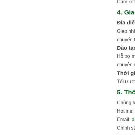
Cam kết 
4. Gi
Địa đi
Giao nh
chuyển t
Đào tạ
Hỗ trợ m
chuyên 
Thời g
Tối ưu t
5. Th
Chúng t
Hotline
Email:
d
Chính sá