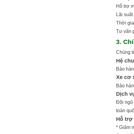
Hỗ trợ m
Lãi suất
Thời gia
Tư vấn p
3. Ch
Chúng t
Hệ chu
Bảo hành
Xe cơ 
Bảo hành
Dịch v
Đội ngũ 
toàn quố
Hỗ trợ
* Giảm 