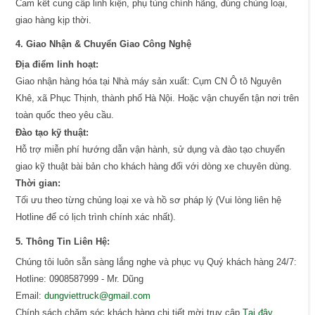
Cam kết cung cấp linh kiện, phụ tùng chính hãng, đúng chủng loại,
giao hàng kịp thời.
4. Giao Nhận & Chuyển Giao Công Nghệ
Địa điểm linh hoạt:
Giao nhận hàng hóa tại Nhà máy sản xuất: Cụm CN Ô tô Nguyên
Khê, xã Phục Thịnh, thành phố Hà Nội. Hoặc vận chuyển tận nơi trên
toàn quốc theo yêu cầu.
Đào tạo kỹ thuật:
Hỗ trợ miễn phí hướng dẫn vận hành, sử dụng và đào tạo chuyển
giao kỹ thuật bài bản cho khách hàng đối với dòng xe chuyên dùng.
Thời gian:
Tối ưu theo từng chủng loại xe và hồ sơ pháp lý (Vui lòng liên hệ
Hotline để có lịch trình chính xác nhất).
5. Thông Tin Liên Hệ:
Chúng tôi luôn sẵn sàng lắng nghe và phục vụ Quý khách hàng 24/7:
Hotline: 0908587999 - Mr. Dũng
Email:
dungviettruck@gmail.com
Chính sách chăm sóc khách hàng chi tiết mời truy cập
Tại đây
.