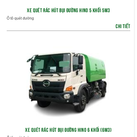
XE QUÉT RÁC HÚT BỤI ĐƯỜNG HINO 5 KHỐI 5M3
Ô tô quét đường
CHI TIẾT
XE QUÉT RÁC HÚT BỤI ĐƯỜNG HINO 6 KHỐI (6M3)