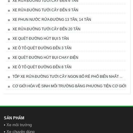
XE RỬA ĐƯỜNG TƯỚI CÂY ĐẾN 6 TẤN
XE RỬA ĐƯỜNG TƯỚI CÂY ĐẾN 9 TẤN
XE PHUN NƯỚC RỬA ĐƯỜNG 13 TẤN, 14 TẤN
XE RỬA ĐƯỜNG TƯỚI CÂY ĐẾN 20 TẤN
XE QUÉT ĐƯỜNG HÚT BỤI 5 TẤN
XE Ô TÔ QUÉT ĐƯỜNG ĐẾN 3 TẤN
XE QUÉT ĐƯỜNG HÚT BỤI CHẠY ĐIỆN
XE Ô TÔ QUÉT ĐƯỜNG ĐẾN 8 TẤN
TỐP XE RỬA ĐƯỜNG TƯỚI CÂY NGON BỔ RẺ PHỔ BIẾN NHẤT ...
CƠ GIỚI HÓA VỆ SINH MÔI TRƯỜNG BẰNG PHƯƠNG TIỆN CƠ GIỚI
SẢN PHẨM
•
Xe môi trường
•
Xe chuyên dùng