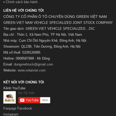
•
Chính sách bảo hành
LIÊN HỆ VỚI CHÚNG TÔI
CÔNG TY CỔ PHẦN Ô TÔ CHUYÊN DÙNG GREEN VIỆT NAM
GREEN VIET NAM VEHICLE SPECIALIZED JOINT STOCK COMPANY
Tên giao dịch: GREEN VIET VEHICLE SPECIALIZED., JSC
Địa chỉ : Thôn 1, Xã Nam Phù, TP Hà Nội, Việt Nam
Nhà máy: Cụm CN Ôtô Nguyên Khê, Đông Anh, Hà Nội
Showroom: QL23B, Tiên Dương, Đông Anh, Hà Nội
Mã số t
huế:
0109126995
Hotline: 0908587999 - Mr Dũng
Email:
dungviettruck@gmail.com
Website:
www.xetaiviet.com
KẾT NỐI VỚI CHÚNG TÔI
Kênh YouTube
Fanpage Facebook
Instagram