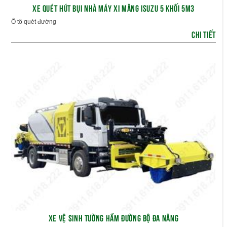
XE QUÉT HÚT BỤI NHÀ MÁY XI MĂNG ISUZU 5 KHỐI 5M3
Ô tô quét đường
CHI TIẾT
XE VỆ SINH TƯỜNG HẦM ĐƯỜNG BỘ ĐA NĂNG