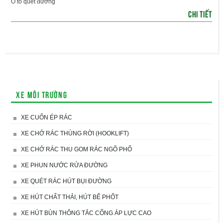
Ô tô quét đường
CHI TIẾT
Xe môi trường
XE CUỐN ÉP RÁC
XE CHỞ RÁC THÙNG RỜI (HOOKLIFT)
XE CHỞ RÁC THU GOM RÁC NGÕ PHỐ
XE PHUN NƯỚC RỬA ĐƯỜNG
XE QUÉT RÁC HÚT BỤI ĐƯỜNG
XE HÚT CHẤT THẢI, HÚT BỂ PHỐT
XE HÚT BÙN THÔNG TẮC CỐNG ÁP LỰC CAO