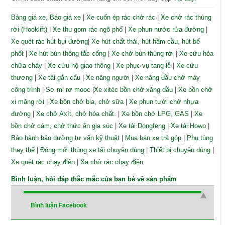
Bảng giá xe, Báo giá xe
|
Xe cuốn ép rác chở rác
|
Xe chở rác thùng
rời (Hooklift)
|
Xe thu gom rác ngõ phố
|
Xe phun nước rửa đường
|
Xe quét rác hút bụi đường
|
Xe hút chất thải, hút hầm cầu, hút bể
phốt
|
Xe hút bùn thông tắc cống
|
Xe chở bùn thùng rời
|
Xe cứu hỏa
chữa cháy
|
Xe cứu hộ giao thông
|
Xe phục vụ tang lễ
|
Xe cứu
thương
|
Xe tải gắn cẩu
|
Xe nâng người
|
Xe nâng đầu chở máy
công trình
|
Sơ mi rơ mooc
|
Xe xitéc bồn chở xăng dầu
|
Xe bồn chở
xi măng rời
|
Xe bồn chở bia, chở sữa
|
Xe phun tưới chở nhựa
đường
|
Xe chở Axít, chở hóa chất.
|
Xe bồn chở LPG, GAS
|
Xe
bồn chở cám, chở thức ăn gia súc
|
Xe tải Dongfeng
|
Xe tải Howo
|
Bảo hành bảo dưỡng tư vấn kỹ thuật
|
Mua bán xe trả góp
|
Phụ tùng
thay thế
|
Đóng mới thùng xe tải chuyên dùng
|
Thiết bị chuyên dùng
|
Xe quét rác chạy điện
|
Xe chở rác chạy điện
Bình luận, hỏi đáp thắc mắc của bạn bè về sản phẩm
Bình luận Facebook