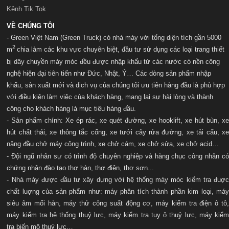
Kênh Tik Tok
VỀ CHÚNG TÔI
- Green Việt Nam (Green Truck) có nhà máy với t
ổng diện tích gần 5000
2
m
chia làm các khu vực chuyên biệt, đầu tư sử dụng các loại trang thiết
bị dây chuyền máy móc đều được nhập khẩu từ các nước có nền công
nghệ hiện đại tiên tiến như Đức, Nhật, Ý… Các dòng sản phẩm nhập
khẩu, sản xuất mới và dịch vụ của chúng tôi ưu tiên hàng đầu là phù hợp
với điều kiện làm việc của khách hàng, mang lại sự hài lòng và thành
công cho khách hàng là mục tiêu hàng đầu.
- Sản phẩm chính: Xe ép rác, xe quét đường, xe hooklift, xe hút bùn, xe
hút chất thải, xe thông tắc cống, xe tưới cây rửa đường, xe tải cẩu, xe
nâng đầu chở máy công trình, xe chở cám, xe chở sửa, xe chở acid…
- Đội ngũ nhân sự có trình độ chuyên nghiệp và hàng chục công nhân có
chứng nhận đào tạo thợ hàn, thợ điện, thợ sơn...
- Nhà máy được đầu tư xây dựng với hệ thống máy móc kiểm tra đuợc
chất luợng của sản phẩm như: máy phân tích thành phần kim loại, máy
siêu âm mối hàn, máy thử công suất động cơ, máy kiểm tra điện ô tô,
máy kiểm tra hệ thống thuỷ lực, máy kiểm tra tuy ô thuỷ lực, máy kiểm
tra biến mô thuỷ lực…