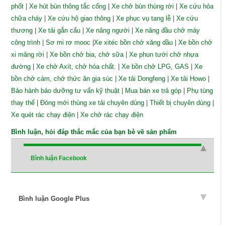
phốt
|
Xe hút bùn thông tắc cống
|
Xe chở bùn thùng rời
|
Xe cứu hỏa
chữa cháy
|
Xe cứu hộ giao thông
|
Xe phục vụ tang lễ
|
Xe cứu
thương
|
Xe tải gắn cẩu
|
Xe nâng người
|
Xe nâng đầu chở máy
công trình
|
Sơ mi rơ mooc
|
Xe xitéc bồn chở xăng dầu
|
Xe bồn chở
xi măng rời
|
Xe bồn chở bia, chở sữa
|
Xe phun tưới chở nhựa
đường
|
Xe chở Axít, chở hóa chất.
|
Xe bồn chở LPG, GAS
|
Xe
bồn chở cám, chở thức ăn gia súc
|
Xe tải Dongfeng
|
Xe tải Howo
|
Bảo hành bảo dưỡng tư vấn kỹ thuật
|
Mua bán xe trả góp
|
Phụ tùng
thay thế
|
Đóng mới thùng xe tải chuyên dùng
|
Thiết bị chuyên dùng
|
Xe quét rác chạy điện
|
Xe chở rác chạy điện
Bình luận, hỏi đáp thắc mắc của bạn bè về sản phẩm
Bình luận Facebook
Bình luận Google Plus