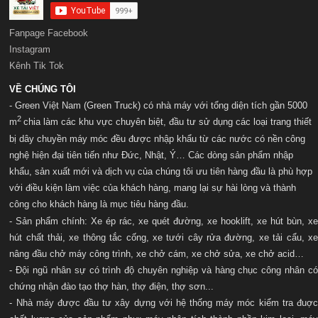
Fanpage Facebook
Instagram
Kênh Tik Tok
VỀ CHÚNG TÔI
- Green Việt Nam (Green Truck) có nhà máy với t
ổng diện tích gần 5000
2
m
chia làm các khu vực chuyên biệt, đầu tư sử dụng các loại trang thiết
bị dây chuyền máy móc đều được nhập khẩu từ các nước có nền công
nghệ hiện đại tiên tiến như Đức, Nhật, Ý… Các dòng sản phẩm nhập
khẩu, sản xuất mới và dịch vụ của chúng tôi ưu tiên hàng đầu là phù hợp
với điều kiện làm việc của khách hàng, mang lại sự hài lòng và thành
công cho khách hàng là mục tiêu hàng đầu.
- Sản phẩm chính: Xe ép rác, xe quét đường, xe hooklift, xe hút bùn, xe
hút chất thải, xe thông tắc cống, xe tưới cây rửa đường, xe tải cẩu, xe
nâng đầu chở máy công trình, xe chở cám, xe chở sửa, xe chở acid…
- Đội ngũ nhân sự có trình độ chuyên nghiệp và hàng chục công nhân có
chứng nhận đào tạo thợ hàn, thợ điện, thợ sơn...
- Nhà máy được đầu tư xây dựng với hệ thống máy móc kiểm tra đuợc