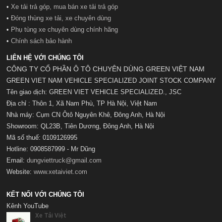
•
Xe tải trả góp, mua bán xe tải trả góp
•
Đóng thùng xe tải, xe chuyên dùng
•
Phụ tùng xe chuyên dùng chính hãng
•
Chính sách bảo hành
LIÊN HỆ VỚI CHÚNG TÔI
CÔNG TY CỔ PHẦN Ô TÔ CHUYÊN DÙNG GREEN VIỆT NAM
GREEN VIET NAM VEHICLE SPECIALIZED JOINT STOCK COMPANY
Tên giao dịch: GREEN VIET VEHICLE SPECIALIZED., JSC
Địa chỉ : Thôn 1, Xã Nam Phù, TP Hà Nội, Việt Nam
Nhà máy: Cụm CN Ôtô Nguyên Khê, Đông Anh, Hà Nội
Showroom: QL23B, Tiên Dương, Đông Anh, Hà Nội
Mã số t
huế:
0109126995
Hotline: 0908587999 - Mr Dũng
Email:
dungviettruck@gmail.com
Website:
www.xetaiviet.com
KẾT NỐI VỚI CHÚNG TÔI
Kênh YouTube