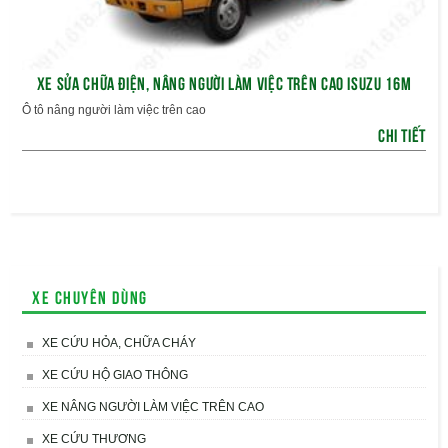
XE SỬA CHỮA ĐIỆN, NÂNG NGƯỜI LÀM VIỆC TRÊN CAO ISUZU 16M
Ô tô nâng người làm việc trên cao
CHI TIẾT
Xe chuyên dùng
XE CỨU HỎA, CHỮA CHÁY
XE CỨU HỘ GIAO THÔNG
XE NÂNG NGƯỜI LÀM VIỆC TRÊN CAO
XE CỨU THƯƠNG