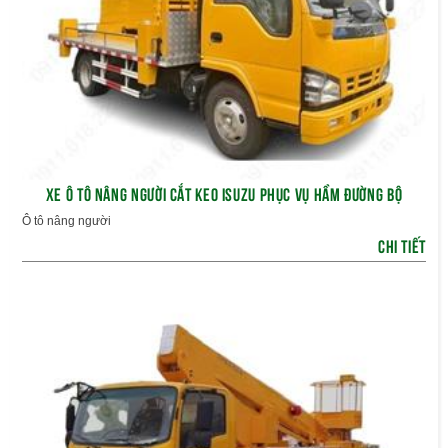
XE Ô TÔ NÂNG NGƯỜI CẮT KEO ISUZU PHỤC VỤ HẦM ĐƯỜNG BỘ
Ô tô nâng người
CHI TIẾT