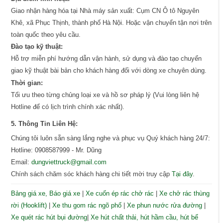
Giao nhận hàng hóa tại Nhà máy sản xuất: Cụm CN Ô tô Nguyên
Khê, xã Phục Thịnh, thành phố Hà Nội. Hoặc vận chuyển tận nơi trên
toàn quốc theo yêu cầu.
Đào tạo kỹ thuật:
Hỗ trợ miễn phí hướng dẫn vận hành, sử dụng và đào tạo chuyển
giao kỹ thuật bài bản cho khách hàng đối với dòng xe chuyên dùng.
Thời gian:
Tối ưu theo từng chủng loại xe và hồ sơ pháp lý (Vui lòng liên hệ
Hotline để có lịch trình chính xác nhất).
5. Thông Tin Liên Hệ:
Chúng tôi luôn sẵn sàng lắng nghe và phục vụ Quý khách hàng 24/7:
Hotline: 0908587999 - Mr. Dũng
Email:
dungviettruck@gmail.com
Chính sách chăm sóc khách hàng chi tiết mời truy cập
Tại đây
.
Bảng giá xe, Báo giá xe
|
Xe cuốn ép rác chở rác
|
Xe chở rác thùng
rời (Hooklift)
|
Xe thu gom rác ngõ phố
|
Xe phun nước rửa đường
|
Xe quét rác hút bụi đường
|
Xe hút chất thải, hút hầm cầu, hút bể