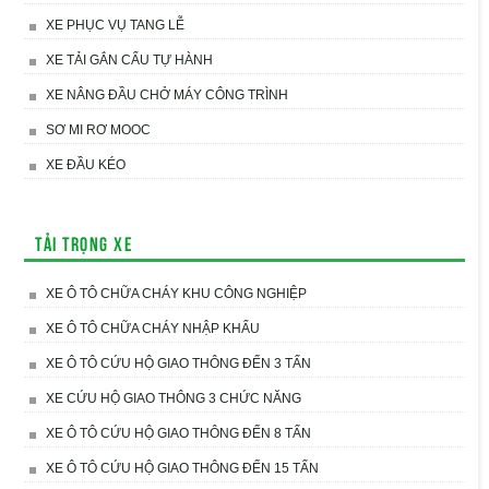
XE PHỤC VỤ TANG LỄ
XE TẢI GẮN CẨU TỰ HÀNH
XE NÂNG ĐẦU CHỞ MÁY CÔNG TRÌNH
SƠ MI RƠ MOOC
XE ĐẦU KÉO
Tải trọng xe
XE Ô TÔ CHỮA CHÁY KHU CÔNG NGHIỆP
XE Ô TÔ CHỮA CHÁY NHẬP KHẨU
XE Ô TÔ CỨU HỘ GIAO THÔNG ĐẾN 3 TẤN
XE CỨU HỘ GIAO THÔNG 3 CHỨC NĂNG
XE Ô TÔ CỨU HỘ GIAO THÔNG ĐẾN 8 TẤN
XE Ô TÔ CỨU HỘ GIAO THÔNG ĐẾN 15 TẤN