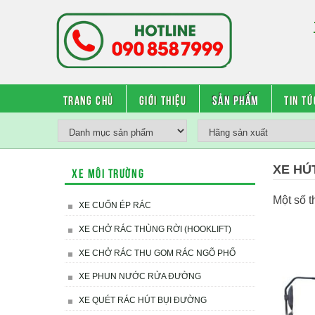
Trang chủ
Giới thiệu
Sản phẩm
Tin tứ
XE HÚ
Xe môi trường
Một số t
XE CUỐN ÉP RÁC
XE CHỞ RÁC THÙNG RỜI (HOOKLIFT)
XE CHỞ RÁC THU GOM RÁC NGÕ PHỐ
XE PHUN NƯỚC RỬA ĐƯỜNG
XE QUÉT RÁC HÚT BỤI ĐƯỜNG