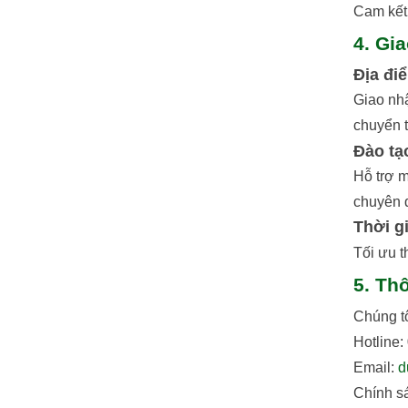
Cam kết 
4. Gi
Địa đi
Giao nh
chuyển t
Đào tạ
Hỗ trợ m
chuyên 
Thời g
Tối ưu t
5. Th
Chúng t
Hotline
Email:
d
Chính sá