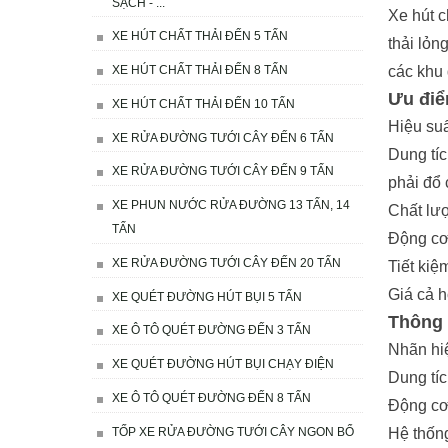
SẠCH - ...
Xe hút c
XE HÚT CHẤT THẢI ĐẾN 5 TẤN
thải lỏn
các khu 
XE HÚT CHẤT THẢI ĐẾN 8 TẤN
Ưu điể
XE HÚT CHẤT THẢI ĐẾN 10 TẤN
Hiệu suấ
XE RỬA ĐƯỜNG TƯỚI CÂY ĐẾN 6 TẤN
Dung tíc
XE RỬA ĐƯỜNG TƯỚI CÂY ĐẾN 9 TẤN
phải đổ 
XE PHUN NƯỚC RỬA ĐƯỜNG 13 TẤN, 14
Chất lượ
TẤN
Động cơ 
XE RỬA ĐƯỜNG TƯỚI CÂY ĐẾN 20 TẤN
Tiết kiệ
Giá cả h
XE QUÉT ĐƯỜNG HÚT BỤI 5 TẤN
Thông 
XE Ô TÔ QUÉT ĐƯỜNG ĐẾN 3 TẤN
Nhãn hi
XE QUÉT ĐƯỜNG HÚT BỤI CHẠY ĐIỆN
Dung tíc
XE Ô TÔ QUÉT ĐƯỜNG ĐẾN 8 TẤN
Động cơ:
TỐP XE RỬA ĐƯỜNG TƯỚI CÂY NGON BỔ
Hệ thống