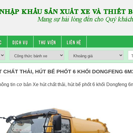
c
Dịch vụ
Thư viện
Liên hệ
T CHẤT THẢI, HÚT BỂ PHỐT 6 KHỐI DONGFENG 6M
hông tin cơ bản Xe hút chất thải, hút bể phốt 6 khối Dongfeng 