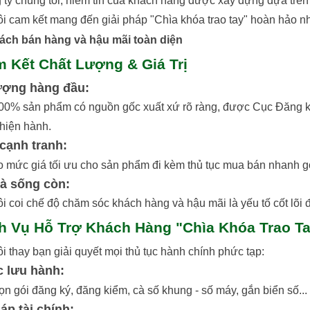
 ty chúng tôi, niềm tin của khách hàng được xây dựng dựa trên
i cam kết mang đến giải pháp "Chìa khóa trao tay" hoàn hảo nh
ách bán hàng và hậu mãi toàn diện
m Kết Chất Lượng & Giá Trị
ượng hàng đầu:
100% sản phẩm có nguồn gốc xuất xứ rõ ràng, được Cục Đăng k
 hiện hành.
 cạnh tranh:
 mức giá tối ưu cho sản phẩm đi kèm thủ tục mua bán nhanh g
là sống còn:
i coi chế độ chăm sóc khách hàng và hậu mãi là yếu tố cốt lõi đ
ch Vụ Hỗ Trợ Khách Hàng "Chìa Khóa Trao T
i thay bạn giải quyết mọi thủ tục hành chính phức tạp:
c lưu hành:
rọn gói đăng ký, đăng kiểm, cà số khung - số máy, gắn biển số.
áp tài chính: