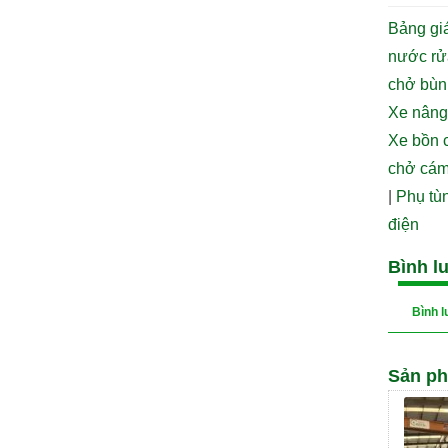
Bảng giá
nước r
chở bùn
Xe nâng
Xe bồn 
chở cám
|
Phụ tùn
điện
Bình l
Bình 
Sản ph