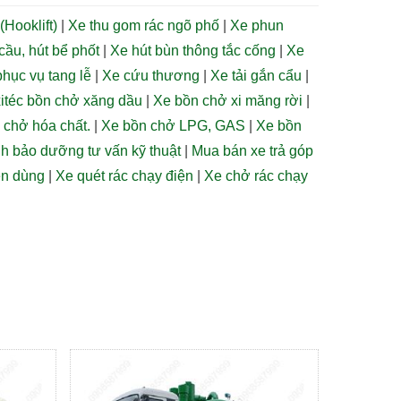
(Hooklift)
|
Xe thu gom rác ngõ phố
|
Xe phun
 cầu, hút bể phốt
|
Xe hút bùn thông tắc cống
|
Xe
hục vụ tang lễ
|
Xe cứu thương
|
Xe tải gắn cẩu
|
itéc bồn chở xăng dầu
|
Xe bồn chở xi măng rời
|
, chở hóa chất.
|
Xe bồn chở LPG, GAS
|
Xe bồn
h bảo dưỡng tư vấn kỹ thuật
|
Mua bán xe trả góp
ên dùng
|
Xe quét rác chạy điện
|
Xe chở rác chạy