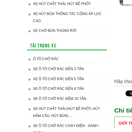
XE HÚT CHẤT THẢI, HÚT BỂ PHỐT
XE HÚT BÙN THÔNG TẮC CỐNG ÁP LỰC
CAO
XE CHỞ BÙN THÙNG RỜI
Tải trọng xe
Ô TÔ CHỞ RÁC
XE Ô TÔ CHỞ RÁC ĐẾN 3 TẤN
XE Ô TÔ CHỞ RÁC ĐẾN 5 TẤN
Hãy chia
XE Ô TÔ CHỞ RÁC ĐẾN 8 TẤN
XE Ô TÔ CHỞ RÁC ĐẾM 10 TẤN
XE HÚT CHẤT THẢI (HÚT BỂ PHỐT, HÚT
Chi t
HẦM CẦU, HÚT BÙN) ...
GIỚI T
XE Ô TÔ CHỞ RÁC CHẠY ĐIỆN - XANH -