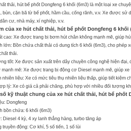
hất thải, hút bể phốt Dongfeng 6 khối (6m3) là một loại xe chu
g, bùn, cặn bã từ bể phốt, hầm cầu, cống rãnh, v.v. Xe được sử d
dân cư, nhà máy, xí nghiệp, v.v.
m của xe hút chất thải, hút bể phốt Dongfeng 6 khối
t cao: Xe được trang bị bơm hút chân không mạnh mẽ, giúp hút
h lớn: Bồn chứa chất thải có dung tích 6 khối (6m3), cho phép 
chất thải.
ng tốt: Xe được sản xuất trên dây chuyền công nghệ hiện đại,
mạnh mẽ: Xe được trang bị động cơ Diesel mạnh mẽ, giúp xe vậ
m nhiên liệu: Xe có mức tiêu thụ nhiên liệu thấp, giúp tiết kiệm c
ợp lý: Xe có giá cả phải chăng, phù hợp với nhiều đối tượng k
số kỹ thuật chung của
xe hút chất thải, hút bể phốt
D
ệu: Dongfeng
h bồn chứa: 6 khối (6m3)
 Diesel 4 kỳ, 4 xy lanh thẳng hàng, turbo tăng áp
 truyền động: Cơ khí, 5 số tiến, 1 số lùi