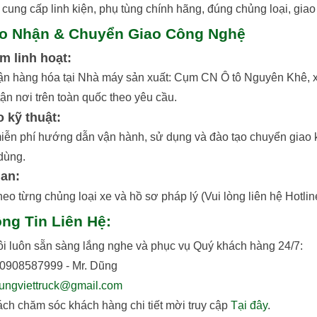
cung cấp linh kiện, phụ tùng chính hãng, đúng chủng loại, giao 
ao Nhận & Chuyển Giao Công Nghệ
ểm linh hoạt:
ận hàng hóa tại Nhà máy sản xuất: Cụm CN Ô tô Nguyên Khê, x
ận nơi trên toàn quốc theo yêu cầu.
o kỹ thuật:
iễn phí hướng dẫn vận hành, sử dụng và đào tạo chuyển giao k
dùng.
ian:
heo từng chủng loại xe và hồ sơ pháp lý (Vui lòng liên hệ Hotline
ông Tin Liên Hệ:
ôi luôn sẵn sàng lắng nghe và phục vụ Quý khách hàng 24/7:
: 0908587999 - Mr. Dũng
ungviettruck@gmail.com
ch chăm sóc khách hàng chi tiết mời truy cập
Tại đây
.