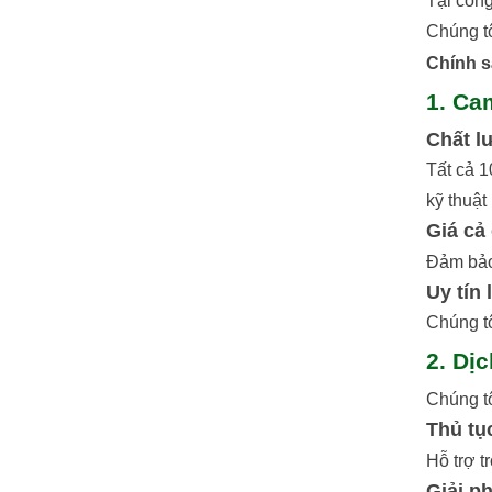
Tại công
Chúng tô
Chính s
1. Ca
Chất l
Tất cả 
kỹ thuật
Giá cả
Đảm bảo
Uy tín 
Chúng tô
2. Dị
Chúng tô
Thủ tụ
Hỗ trợ t
Giải ph