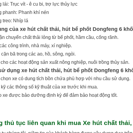
lái: Trục vít - ê cu bi, trợ lực thủy lực
g phanh: Phanh khí nén
 treo: Nhíp lá
ng của xe hút chất thải, hút bể phốt Dongfeng 6 khố
ận chuyển chất thải lỏng từ bể phốt, hầm cầu, cống rãnh.
các công trình, nhà máy, xí nghiệp.
 cặn bã trong các ao, hồ, sông, ngòi.
cho các hoạt động sản xuất nông nghiệp, nuôi trồng thủy sản.
sử dụng xe hút chất thải, hút bể phốt Dongfeng 6 kh
 chọn xe có dung tích bồn chứa phù hợp với nhu cầu sử dụng.
 kỹ các thông số kỹ thuật của xe trước khi mua.
 xe được bảo dưỡng định kỳ để đảm bảo hoạt động tốt.
 thủ tục liên quan khi mua Xe hút chất thải