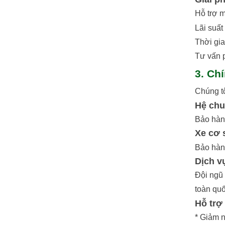
Hỗ trợ m
Lãi suất
Thời gia
Tư vấn p
3. Ch
Chúng t
Hệ chu
Bảo hành
Xe cơ 
Bảo hành
Dịch v
Đội ngũ 
toàn quố
Hỗ trợ
* Giảm 