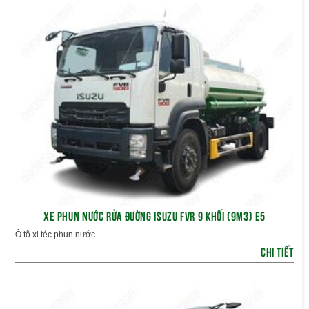
XE PHUN NƯỚC RỬA ĐƯỜNG ISUZU FVR 9 KHỐI (9M3) E5
Ô tô xi téc phun nước
CHI TIẾT