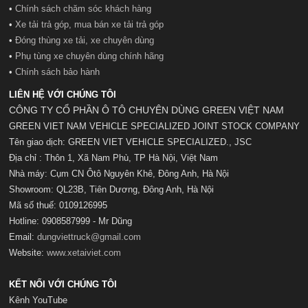
•
Chính sách chăm sóc khách hàng
•
Xe tải trả góp, mua bán xe tải trả góp
•
Đóng thùng xe tải, xe chuyên dùng
•
Phụ tùng xe chuyên dùng chính hãng
•
Chính sách bảo hành
LIÊN HỆ VỚI CHÚNG TÔI
CÔNG TY CỔ PHẦN Ô TÔ CHUYÊN DÙNG GREEN VIỆT NAM
GREEN VIET NAM VEHICLE SPECIALIZED JOINT STOCK COMPANY
Tên giao dịch: GREEN VIET VEHICLE SPECIALIZED., JSC
Địa chỉ : Thôn 1, Xã Nam Phù, TP Hà Nội, Việt Nam
Nhà máy: Cụm CN Ôtô Nguyên Khê, Đông Anh, Hà Nội
Showroom: QL23B, Tiên Dương, Đông Anh, Hà Nội
Mã số t
huế:
0109126995
Hotline: 0908587999 - Mr Dũng
Email:
dungviettruck@gmail.com
Website:
www.xetaiviet.com
KẾT NỐI VỚI CHÚNG TÔI
Kênh YouTube