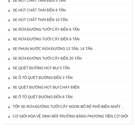
XE HÚT CHẤT THẢI ĐẾN 5 TẤN
XE HÚT CHẤT THẢI ĐẾN 8 TẤN
XE HÚT CHẤT THẢI ĐẾN 10 TẤN
XE RỬA ĐƯỜNG TƯỚI CÂY ĐẾN 6 TẤN
XE RỬA ĐƯỜNG TƯỚI CÂY ĐẾN 9 TẤN
XE PHUN NƯỚC RỬA ĐƯỜNG 13 TẤN, 14 TẤN
XE RỬA ĐƯỜNG TƯỚI CÂY ĐẾN 20 TẤN
XE QUÉT ĐƯỜNG HÚT BỤI 5 TẤN
XE Ô TÔ QUÉT ĐƯỜNG ĐẾN 3 TẤN
XE QUÉT ĐƯỜNG HÚT BỤI CHẠY ĐIỆN
XE Ô TÔ QUÉT ĐƯỜNG ĐẾN 8 TẤN
TỐP XE RỬA ĐƯỜNG TƯỚI CÂY NGON BỔ RẺ PHỔ BIẾN NHẤT ...
CƠ GIỚI HÓA VỆ SINH MÔI TRƯỜNG BẰNG PHƯƠNG TIỆN CƠ GIỚI