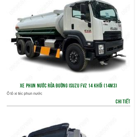
XE PHUN NƯỚC RỬA ĐƯỜNG ISUZU FVZ 14 KHỐI (14M3)
Ô tô xi téc phun nước
CHI TIẾT