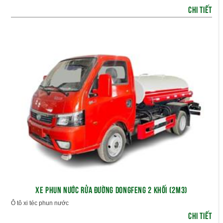
CHI TIẾT
XE PHUN NƯỚC RỬA ĐƯỜNG DONGFENG 2 KHỐI (2M3)
Ô tô xi téc phun nước
CHI TIẾT