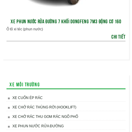
XE PHUN NƯỚC RỬA ĐƯỜNG 7 KHỐI DONGFENG 7M3 ĐỘNG CƠ 160
Ô tô xi téc (phun nước)
CHI TIẾT
Xe môi trường
XE CUỐN ÉP RÁC
XE CHỞ RÁC THÙNG RỜI (HOOKLIFT)
XE CHỞ RÁC THU GOM RÁC NGÕ PHỐ
XE PHUN NƯỚC RỬA ĐƯỜNG