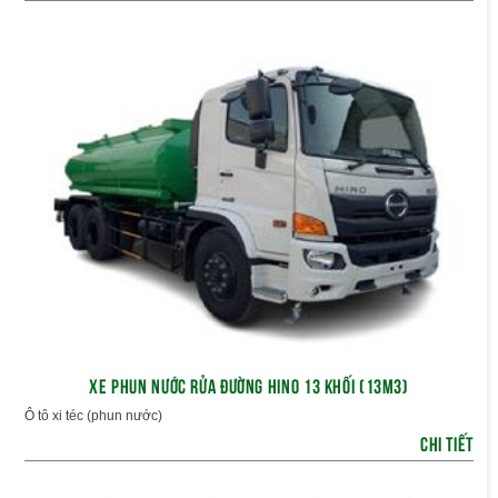
XE PHUN NƯỚC RỬA ĐƯỜNG HINO 13 KHỐI (13M3)
Ô tô xi téc (phun nước)
CHI TIẾT