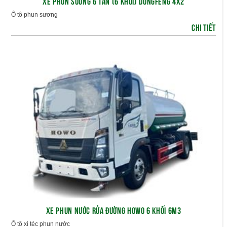
XE PHUN SƯƠNG 6 TẤN (6 KHỐI) DONGFENG 4X2
Ô tô phun sương
CHI TIẾT
XE PHUN NƯỚC RỬA ĐƯỜNG HOWO 6 KHỐI 6M3
Ô tô xi téc phun nước