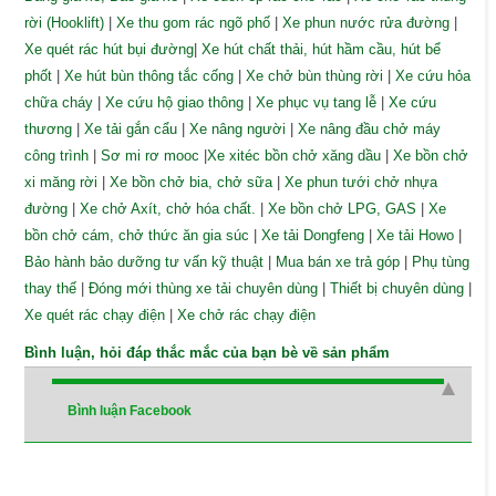
rời (Hooklift)
|
Xe thu gom rác ngõ phố
|
Xe phun nước rửa đường
|
Xe quét rác hút bụi đường
|
Xe hút chất thải, hút hầm cầu, hút bể
phốt
|
Xe hút bùn thông tắc cống
|
Xe chở bùn thùng rời
|
Xe cứu hỏa
chữa cháy
|
Xe cứu hộ giao thông
|
Xe phục vụ tang lễ
|
Xe cứu
thương
|
Xe tải gắn cẩu
|
Xe nâng người
|
Xe nâng đầu chở máy
công trình
|
Sơ mi rơ mooc
|
Xe xitéc bồn chở xăng dầu
|
Xe bồn chở
xi măng rời
|
Xe bồn chở bia, chở sữa
|
Xe phun tưới chở nhựa
đường
|
Xe chở Axít, chở hóa chất.
|
Xe bồn chở LPG, GAS
|
Xe
bồn chở cám, chở thức ăn gia súc
|
Xe tải Dongfeng
|
Xe tải Howo
|
Bảo hành bảo dưỡng tư vấn kỹ thuật
|
Mua bán xe trả góp
|
Phụ tùng
thay thế
|
Đóng mới thùng xe tải chuyên dùng
|
Thiết bị chuyên dùng
|
Xe quét rác chạy điện
|
Xe chở rác chạy điện
Bình luận, hỏi đáp thắc mắc của bạn bè về sản phẩm
Bình luận Facebook