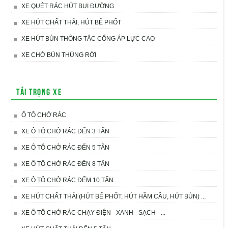
XE QUÉT RÁC HÚT BỤI ĐƯỜNG
XE HÚT CHẤT THẢI, HÚT BỂ PHỐT
XE HÚT BÙN THÔNG TẮC CỐNG ÁP LỰC CAO
XE CHỞ BÙN THÙNG RỜI
Tải trọng xe
Ô TÔ CHỞ RÁC
XE Ô TÔ CHỞ RÁC ĐẾN 3 TẤN
XE Ô TÔ CHỞ RÁC ĐẾN 5 TẤN
XE Ô TÔ CHỞ RÁC ĐẾN 8 TẤN
XE Ô TÔ CHỞ RÁC ĐẾM 10 TẤN
XE HÚT CHẤT THẢI (HÚT BỂ PHỐT, HÚT HẦM CẦU, HÚT BÙN) ...
XE Ô TÔ CHỞ RÁC CHẠY ĐIỆN - XANH - SẠCH - ...