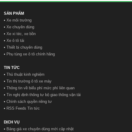
SẢN PHẨM
•
Xe môi trường
•
Xe chuyên dùng
•
Xe xi téc, xe bồn
•
Xe ô tô tải
•
Thiết bị chuyên dùng
•
Phụ tùng xe ô tô chính hãng
TIN TỨC
•
Thủ thuật kinh nghiệm
•
Tin thị trường ô tô xe máy
•
Thông tin về biểu phí mức phí liên quan
•
Tin nghị định thông tư bộ giao thông vận tải
•
Chính sách quyền riêng tư
•
RSS Feeds Tin tức
DỊCH VỤ
•
Bảng giá xe chuyên dùng mới cập nhật