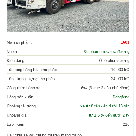
Mã sản phẩm:
1601
Nhóm:
Xe phun nước rửa đường
Kiểu dáng:
Ô tô phun sương
Tải trọng hàng hóa cho phép:
10.000 kG
Tổng trọng lượng cho phép:
24.000 kG
Công thức bánh xe:
6x4 (3 trục 2 cầu chủ động)
Hãng sản xuất:
Dongfeng
Khoảng tải trọng:
xe từ 8 tấn đến dưới 13 tấn
Khoảng giá:
từ 1.5 tỷ đến dưới 2 tỷ
Lượt xem:
216
Hãy chia sẻ với chúng tôi trên mạng xã hội: