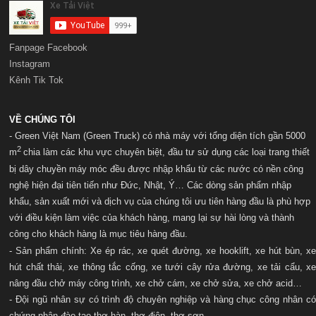
Fanpage Facebook
Instagram
Kênh Tik Tok
VỀ CHÚNG TÔI
- Green Việt Nam (Green Truck) có nhà máy với t
ổng diện tích gần 5000
2
m
chia làm các khu vực chuyên biệt, đầu tư sử dụng các loại trang thiết
bị dây chuyền máy móc đều được nhập khẩu từ các nước có nền công
nghệ hiện đại tiên tiến như Đức, Nhật, Ý… Các dòng sản phẩm nhập
khẩu, sản xuất mới và dịch vụ của chúng tôi ưu tiên hàng đầu là phù hợp
với điều kiện làm việc của khách hàng, mang lại sự hài lòng và thành
công cho khách hàng là mục tiêu hàng đầu.
- Sản phẩm chính: Xe ép rác, xe quét đường, xe hooklift, xe hút bùn, xe
hút chất thải, xe thông tắc cống, xe tưới cây rửa đường, xe tải cẩu, xe
nâng đầu chở máy công trình, xe chở cám, xe chở sửa, xe chở acid…
- Đội ngũ nhân sự có trình độ chuyên nghiệp và hàng chục công nhân có
chứng nhận đào tạo thợ hàn, thợ điện, thợ sơn...