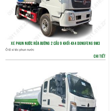
XE PHUN NƯỚC RỬA ĐƯỜNG 2 CẦU 9 KHỐI 4X4 DONGFENG 9M3
Ô tô xi téc phun nước
CHI TIẾT