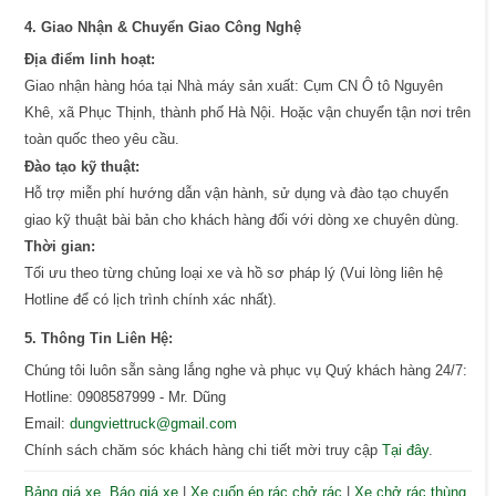
4. Giao Nhận & Chuyển Giao Công Nghệ
Địa điểm linh hoạt:
Giao nhận hàng hóa tại Nhà máy sản xuất: Cụm CN Ô tô Nguyên
Khê, xã Phục Thịnh, thành phố Hà Nội. Hoặc vận chuyển tận nơi trên
toàn quốc theo yêu cầu.
Đào tạo kỹ thuật:
Hỗ trợ miễn phí hướng dẫn vận hành, sử dụng và đào tạo chuyển
giao kỹ thuật bài bản cho khách hàng đối với dòng xe chuyên dùng.
Thời gian:
Tối ưu theo từng chủng loại xe và hồ sơ pháp lý (Vui lòng liên hệ
Hotline để có lịch trình chính xác nhất).
5. Thông Tin Liên Hệ:
Chúng tôi luôn sẵn sàng lắng nghe và phục vụ Quý khách hàng 24/7:
Hotline: 0908587999 - Mr. Dũng
Email:
dungviettruck@gmail.com
Chính sách chăm sóc khách hàng chi tiết mời truy cập
Tại đây
.
Bảng giá xe, Báo giá xe
|
Xe cuốn ép rác chở rác
|
Xe chở rác thùng