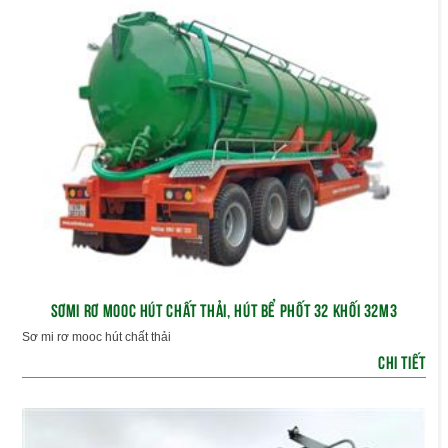
SƠMI RƠ MOOC HÚT CHẤT THẢI, HÚT BỂ PHỐT 32 KHỐI 32M3
Sơ mi rơ mooc hút chất thải
CHI TIẾT