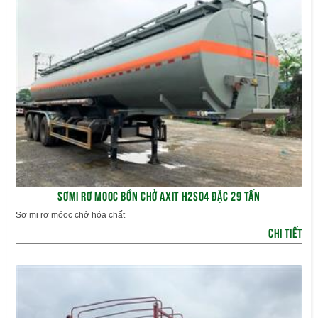
SƠMI RƠ MOOC BỒN CHỞ AXIT H2SO4 ĐẶC 29 TẤN
Sơ mi rơ móoc chở hóa chất
CHI TIẾT