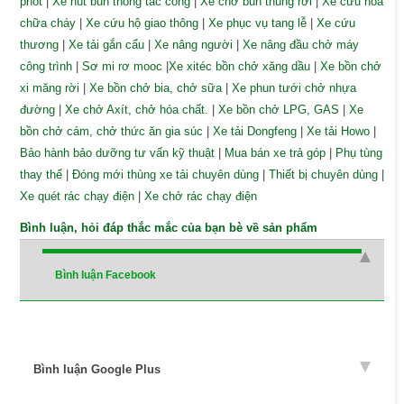
phốt
|
Xe hút bùn thông tắc cống
|
Xe chở bùn thùng rời
|
Xe cứu hỏa
chữa cháy
|
Xe cứu hộ giao thông
|
Xe phục vụ tang lễ
|
Xe cứu
thương
|
Xe tải gắn cẩu
|
Xe nâng người
|
Xe nâng đầu chở máy
công trình
|
Sơ mi rơ mooc
|
Xe xitéc bồn chở xăng dầu
|
Xe bồn chở
xi măng rời
|
Xe bồn chở bia, chở sữa
|
Xe phun tưới chở nhựa
đường
|
Xe chở Axít, chở hóa chất.
|
Xe bồn chở LPG, GAS
|
Xe
bồn chở cám, chở thức ăn gia súc
|
Xe tải Dongfeng
|
Xe tải Howo
|
Bảo hành bảo dưỡng tư vấn kỹ thuật
|
Mua bán xe trả góp
|
Phụ tùng
thay thế
|
Đóng mới thùng xe tải chuyên dùng
|
Thiết bị chuyên dùng
|
Xe quét rác chạy điện
|
Xe chở rác chạy điện
Bình luận, hỏi đáp thắc mắc của bạn bè về sản phẩm
Bình luận Facebook
Bình luận Google Plus