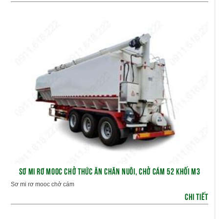
SƠ MI RƠ MOOC CHỞ THỨC ĂN CHĂN NUÔI, CHỞ CÁM 52 KHỐI M3
Sơ mi rơ mooc chở cám
CHI TIẾT