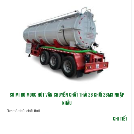
SƠ MI RƠ MOOC HÚT VẬN CHUYỂN CHẤT THẢI 28 KHỐI 28M3 NHẬP
KHẨU
Rơ móc hút chất thải
CHI TIẾT