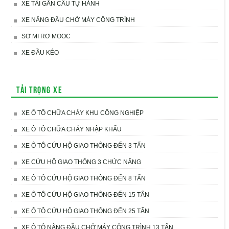
XE TẢI GẮN CẨU TỰ HÀNH
XE NÂNG ĐẦU CHỞ MÁY CÔNG TRÌNH
SƠ MI RƠ MOOC
XE ĐẦU KÉO
Tải trọng xe
XE Ô TÔ CHỮA CHÁY KHU CÔNG NGHIỆP
XE Ô TÔ CHỮA CHÁY NHẬP KHẨU
XE Ô TÔ CỨU HỘ GIAO THÔNG ĐẾN 3 TẤN
XE CỨU HỘ GIAO THÔNG 3 CHỨC NĂNG
XE Ô TÔ CỨU HỘ GIAO THÔNG ĐẾN 8 TẤN
XE Ô TÔ CỨU HỘ GIAO THÔNG ĐẾN 15 TẤN
XE Ô TÔ CỨU HỘ GIAO THÔNG ĐẾN 25 TẤN
XE Ô TÔ NÂNG ĐẦU CHỞ MÁY CÔNG TRÌNH 13 TẤN