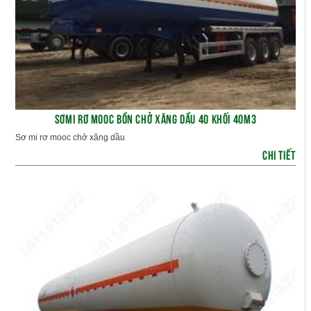
SƠMI RƠ MOOC BỒN CHỞ XĂNG DẦU 40 KHỐI 40M3
Sơ mi rơ mooc chở xăng dầu
CHI TIẾT