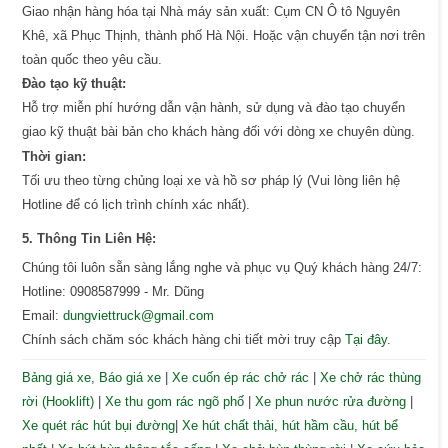
Giao nhận hàng hóa tại Nhà máy sản xuất: Cụm CN Ô tô Nguyên
Khê, xã Phục Thịnh, thành phố Hà Nội. Hoặc vận chuyển tận nơi trên
toàn quốc theo yêu cầu.
Đào tạo kỹ thuật:
Hỗ trợ miễn phí hướng dẫn vận hành, sử dụng và đào tạo chuyển
giao kỹ thuật bài bản cho khách hàng đối với dòng xe chuyên dùng.
Thời gian:
Tối ưu theo từng chủng loại xe và hồ sơ pháp lý (Vui lòng liên hệ
Hotline để có lịch trình chính xác nhất).
5. Thông Tin Liên Hệ:
Chúng tôi luôn sẵn sàng lắng nghe và phục vụ Quý khách hàng 24/7:
Hotline: 0908587999 - Mr. Dũng
Email:
dungviettruck@gmail.com
Chính sách chăm sóc khách hàng chi tiết mời truy cập
Tại đây
.
Bảng giá xe, Báo giá xe
|
Xe cuốn ép rác chở rác
|
Xe chở rác thùng
rời (Hooklift)
|
Xe thu gom rác ngõ phố
|
Xe phun nước rửa đường
|
Xe quét rác hút bụi đường
|
Xe hút chất thải, hút hầm cầu, hút bể