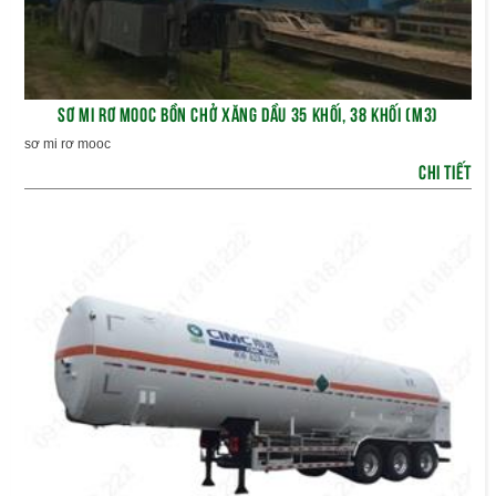
SƠ MI RƠ MOOC BỒN CHỞ XĂNG DẦU 35 KHỐI, 38 KHỐI (M3)
sơ mi rơ mooc
CHI TIẾT