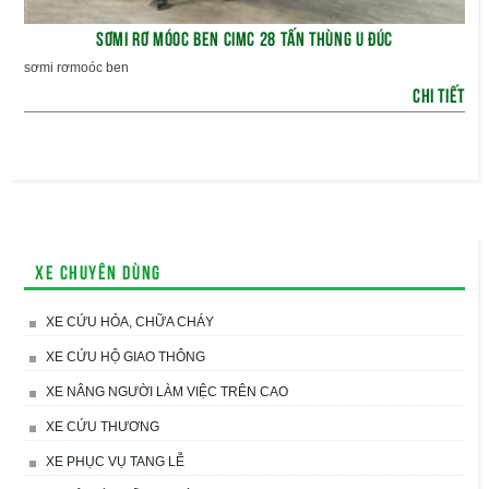
SƠMI RƠ MÓOC BEN CIMC 28 TẤN THÙNG U ĐÚC
sơmi rơmoóc ben
CHI TIẾT
Xe chuyên dùng
XE CỨU HỎA, CHỮA CHÁY
XE CỨU HỘ GIAO THÔNG
XE NÂNG NGƯỜI LÀM VIỆC TRÊN CAO
XE CỨU THƯƠNG
XE PHỤC VỤ TANG LỄ