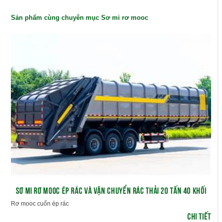
Sản phẩm cùng chuyên mục Sơ mi rơ mooc
SƠ MI RƠ MOOC ÉP RÁC VÀ VẬN CHUYỂN RÁC THẢI 20 TẤN 40 KHỐI
Rơ mooc cuốn ép rác
CHI TIẾT