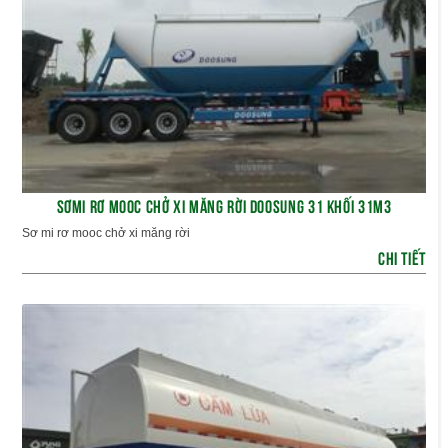
SƠMI RƠ MOOC CHỞ XI MĂNG RỜI DOOSUNG 31 KHỐI 31M3
Sơ mi rơ mooc chở xi măng rời
CHI TIẾT