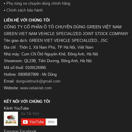
•
Phụ tùng xe chuyên dùng chính hãng
•
Chính sách bảo hành
LIÊN HỆ VỚI CHÚNG TÔI
CÔNG TY CỔ PHẦN Ô TÔ CHUYÊN DÙNG GREEN VIỆT NAM
GREEN VIET NAM VEHICLE SPECIALIZED JOINT STOCK COMPANY
Tên giao dịch: GREEN VIET VEHICLE SPECIALIZED., JSC
Địa chỉ : Thôn 1, Xã Nam Phù, TP Hà Nội, Việt Nam
Nhà máy: Cụm CN Ôtô Nguyên Khê, Đông Anh, Hà Nội
Showroom: QL23B, Tiên Dương, Đông Anh, Hà Nội
Mã số t
huế:
0109126995
Hotline: 0908587999 - Mr Dũng
Email:
dungviettruck@gmail.com
Website:
www.xetaiviet.com
KẾT NỐI VỚI CHÚNG TÔI
Kênh YouTube
Fanpage Facebook