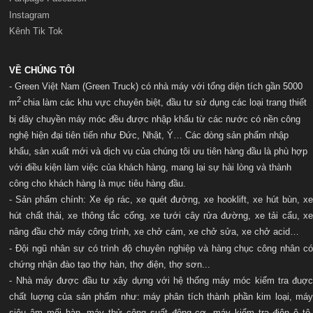
Instagram
Kênh Tik Tok
VỀ CHÚNG TÔI
- Green Việt Nam (Green Truck) có nhà máy với t
ổng diện tích gần 5000
2
m
chia làm các khu vực chuyên biệt, đầu tư sử dụng các loại trang thiết
bị dây chuyền máy móc đều được nhập khẩu từ các nước có nền công
nghệ hiện đại tiên tiến như Đức, Nhật, Ý… Các dòng sản phẩm nhập
khẩu, sản xuất mới và dịch vụ của chúng tôi ưu tiên hàng đầu là phù hợp
với điều kiện làm việc của khách hàng, mang lại sự hài lòng và thành
công cho khách hàng là mục tiêu hàng đầu.
- Sản phẩm chính: Xe ép rác, xe quét đường, xe hooklift, xe hút bùn, xe
hút chất thải, xe thông tắc cống, xe tưới cây rửa đường, xe tải cẩu, xe
nâng đầu chở máy công trình, xe chở cám, xe chở sửa, xe chở acid…
- Đội ngũ nhân sự có trình độ chuyên nghiệp và hàng chục công nhân có
chứng nhận đào tạo thợ hàn, thợ điện, thợ sơn...
- Nhà máy được đầu tư xây dựng với hệ thống máy móc kiểm tra đuợc
chất luợng của sản phẩm như: máy phân tích thành phần kim loại, máy
siêu âm mối hàn, máy thử công suất động cơ, máy kiểm tra điện ô tô,