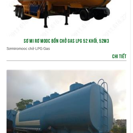
SƠ MI RƠ MOOC BỒN CHỞ GAS LPG 52 KHỐI, 52M3
Sơmiromooc chở LPG Gas
CHI TIẾT