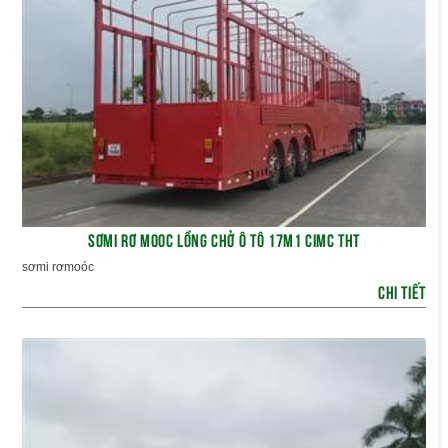
SƠMI RƠ MOOC LỒNG CHỞ Ô TÔ 17M1 CIMC THT
sơmi rơmoóc
CHI TIẾT