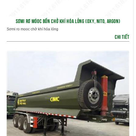
SƠMI RƠ MÓOC BỒN CHỞ KHÍ HÓA LỎNG (OXY, NITO, ARGON)
Sơmi ro mooc chở khí hóa lỏng
CHI TIẾT