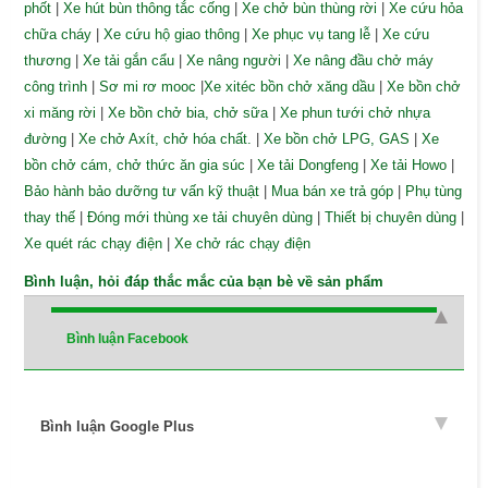
phốt
|
Xe hút bùn thông tắc cống
|
Xe chở bùn thùng rời
|
Xe cứu hỏa
chữa cháy
|
Xe cứu hộ giao thông
|
Xe phục vụ tang lễ
|
Xe cứu
thương
|
Xe tải gắn cẩu
|
Xe nâng người
|
Xe nâng đầu chở máy
công trình
|
Sơ mi rơ mooc
|
Xe xitéc bồn chở xăng dầu
|
Xe bồn chở
xi măng rời
|
Xe bồn chở bia, chở sữa
|
Xe phun tưới chở nhựa
đường
|
Xe chở Axít, chở hóa chất.
|
Xe bồn chở LPG, GAS
|
Xe
bồn chở cám, chở thức ăn gia súc
|
Xe tải Dongfeng
|
Xe tải Howo
|
Bảo hành bảo dưỡng tư vấn kỹ thuật
|
Mua bán xe trả góp
|
Phụ tùng
thay thế
|
Đóng mới thùng xe tải chuyên dùng
|
Thiết bị chuyên dùng
|
Xe quét rác chạy điện
|
Xe chở rác chạy điện
Bình luận, hỏi đáp thắc mắc của bạn bè về sản phẩm
Bình luận Facebook
Bình luận Google Plus