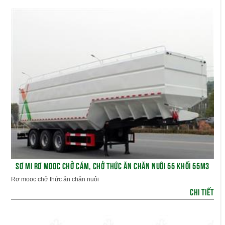
SƠ MI RƠ MOOC CHỞ CÁM, CHỞ THỨC ĂN CHĂN NUÔI 55 KHỐI 55M3
Rơ mooc chở thức ăn chăn nuôi
CHI TIẾT