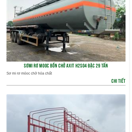
SƠMI RƠ MOOC BỒN CHỞ AXIT H2SO4 ĐẶC 29 TẤN
Sơ mi rơ móoc chở hóa chất
CHI TIẾT