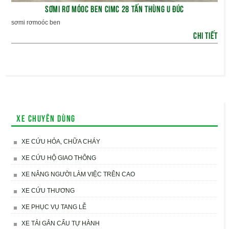
SƠMI RƠ MÓOC BEN CIMC 28 TẤN THÙNG U ĐÚC
sơmi rơmoóc ben
CHI TIẾT
Xe chuyên dùng
XE CỨU HỎA, CHỮA CHÁY
XE CỨU HỘ GIAO THÔNG
XE NÂNG NGƯỜI LÀM VIỆC TRÊN CAO
XE CỨU THƯƠNG
XE PHỤC VỤ TANG LỄ
XE TẢI GẮN CẨU TỰ HÀNH