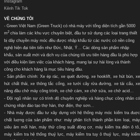
Instagram
Kênh Tik Tok
VỀ CHÚNG TÔI
- Green Việt Nam (Green Truck) có nhà máy với t
ổng diện tích gần 5000
2
m
chia làm các khu vực chuyên biệt, đầu tư sử dụng các loại trang thiết
bị dây chuyền máy móc đều được nhập khẩu từ các nước có nền công
nghệ hiện đại tiên tiến như Đức, Nhật, Ý… Các dòng sản phẩm nhập
khẩu, sản xuất mới và dịch vụ của chúng tôi ưu tiên hàng đầu là phù hợp
với điều kiện làm việc của khách hàng, mang lại sự hài lòng và thành
công cho khách hàng là mục tiêu hàng đầu.
- Sản phẩm chính: Xe ép rác, xe quét đường, xe hooklift, xe hút bùn, xe
hút chất thải, xe thông tắc cống, xe tưới cây rửa đường, xe tải cẩu, xe
nâng đầu chở máy công trình, xe chở cám, xe chở sửa, xe chở acid…
- Đội ngũ nhân sự có trình độ chuyên nghiệp và hàng chục công nhân có
chứng nhận đào tạo thợ hàn, thợ điện, thợ sơn...
- Nhà máy được đầu tư xây dựng với hệ thống máy móc kiểm tra đuợc
chất luợng của sản phẩm như: máy phân tích thành phần kim loại, máy
siêu âm mối hàn, máy thử công suất động cơ, máy kiểm tra điện ô tô,
máy kiểm tra hệ thống thuỷ lực, máy kiểm tra tuy ô thuỷ lực, máy kiểm