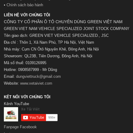
•
Chính sách bảo hành
LIÊN HỆ VỚI CHÚNG TÔI
CÔNG TY CỔ PHẦN Ô TÔ CHUYÊN DÙNG GREEN VIỆT NAM
GREEN VIET NAM VEHICLE SPECIALIZED JOINT STOCK COMPANY
Tên giao dịch: GREEN VIET VEHICLE SPECIALIZED., JSC
Địa chỉ : Thôn 1, Xã Nam Phù, TP Hà Nội, Việt Nam
Nhà máy: Cụm CN Ôtô Nguyên Khê, Đông Anh, Hà Nội
Showroom: QL23B, Tiên Dương, Đông Anh, Hà Nội
Mã số t
huế:
0109126995
Hotline: 0908587999 - Mr Dũng
Email:
dungviettruck@gmail.com
Website:
www.xetaiviet.com
KẾT NỐI VỚI CHÚNG TÔI
Kênh YouTube
Fanpage Facebook