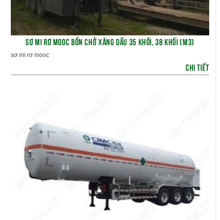
SƠ MI RƠ MOOC BỒN CHỞ XĂNG DẦU 35 KHỐI, 38 KHỐI (M3)
sơ mi rơ mooc
CHI TIẾT