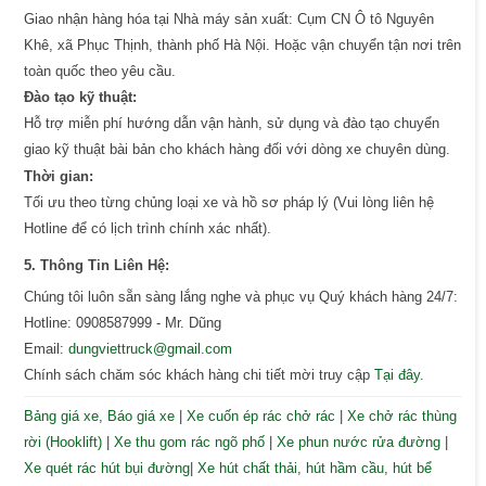
Giao nhận hàng hóa tại Nhà máy sản xuất: Cụm CN Ô tô Nguyên
Khê, xã Phục Thịnh, thành phố Hà Nội. Hoặc vận chuyển tận nơi trên
toàn quốc theo yêu cầu.
Đào tạo kỹ thuật:
Hỗ trợ miễn phí hướng dẫn vận hành, sử dụng và đào tạo chuyển
giao kỹ thuật bài bản cho khách hàng đối với dòng xe chuyên dùng.
Thời gian:
Tối ưu theo từng chủng loại xe và hồ sơ pháp lý (Vui lòng liên hệ
Hotline để có lịch trình chính xác nhất).
5. Thông Tin Liên Hệ:
Chúng tôi luôn sẵn sàng lắng nghe và phục vụ Quý khách hàng 24/7:
Hotline: 0908587999 - Mr. Dũng
Email:
dungviettruck@gmail.com
Chính sách chăm sóc khách hàng chi tiết mời truy cập
Tại đây
.
Bảng giá xe, Báo giá xe
|
Xe cuốn ép rác chở rác
|
Xe chở rác thùng
rời (Hooklift)
|
Xe thu gom rác ngõ phố
|
Xe phun nước rửa đường
|
Xe quét rác hút bụi đường
|
Xe hút chất thải, hút hầm cầu, hút bể