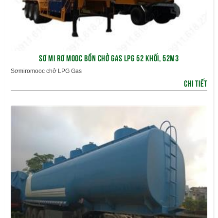
SƠ MI RƠ MOOC BỒN CHỞ GAS LPG 52 KHỐI, 52M3
Sơmiromooc chở LPG Gas
CHI TIẾT