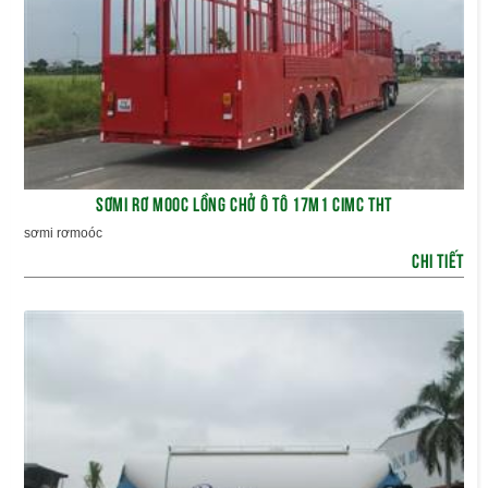
SƠMI RƠ MOOC LỒNG CHỞ Ô TÔ 17M1 CIMC THT
sơmi rơmoóc
CHI TIẾT