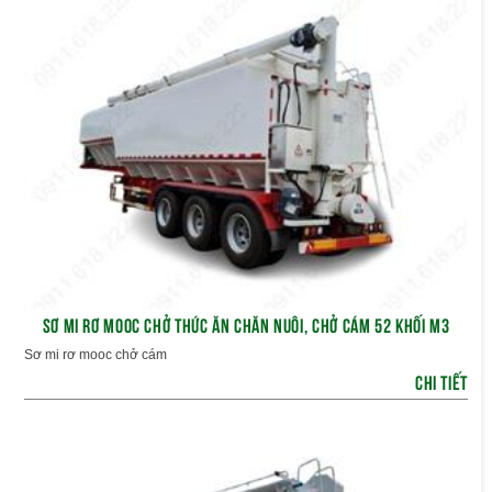
SƠ MI RƠ MOOC CHỞ THỨC ĂN CHĂN NUÔI, CHỞ CÁM 52 KHỐI M3
Sơ mi rơ mooc chở cám
CHI TIẾT