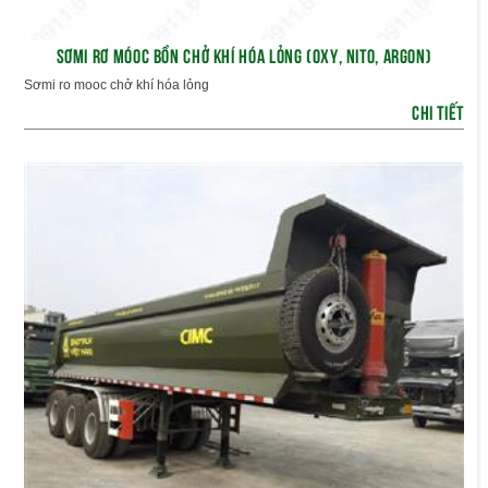
SƠMI RƠ MÓOC BỒN CHỞ KHÍ HÓA LỎNG (OXY, NITO, ARGON)
Sơmi ro mooc chở khí hóa lỏng
CHI TIẾT