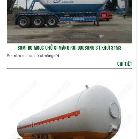
SƠMI RƠ MOOC CHỞ XI MĂNG RỜI DOOSUNG 31 KHỐI 31M3
Sơ mi rơ mooc chở xi măng rời
CHI TIẾT