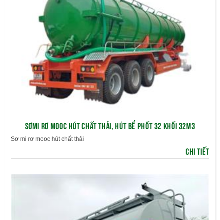
SƠMI RƠ MOOC HÚT CHẤT THẢI, HÚT BỂ PHỐT 32 KHỐI 32M3
Sơ mi rơ mooc hút chất thải
CHI TIẾT