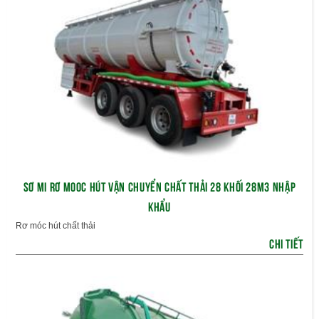
SƠ MI RƠ MOOC HÚT VẬN CHUYỂN CHẤT THẢI 28 KHỐI 28M3 NHẬP
KHẨU
Rơ móc hút chất thải
CHI TIẾT