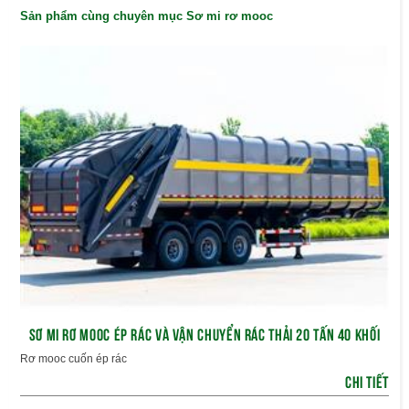
Sản phẩm cùng chuyên mục Sơ mi rơ mooc
SƠ MI RƠ MOOC ÉP RÁC VÀ VẬN CHUYỂN RÁC THẢI 20 TẤN 40 KHỐI
Rơ mooc cuốn ép rác
CHI TIẾT