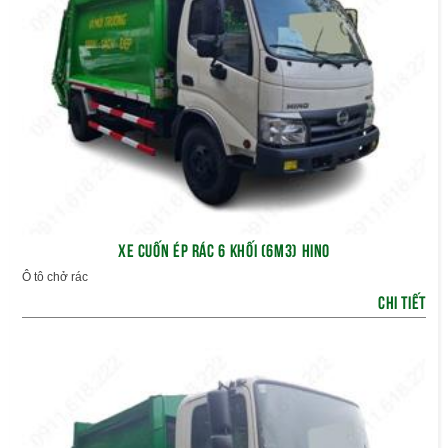
XE CUỐN ÉP RÁC 6 KHỐI (6M3) HINO
Ô tô chở rác
CHI TIẾT