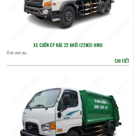
XE CUỐN ÉP RÁC 22 KHỐI (22M3) HINO
Ô tô chở rác
CHI TIẾT