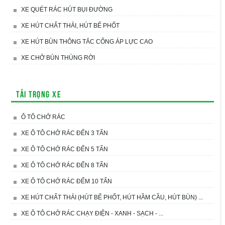
XE QUÉT RÁC HÚT BỤI ĐƯỜNG
XE HÚT CHẤT THẢI, HÚT BỂ PHỐT
XE HÚT BÙN THÔNG TẮC CỐNG ÁP LỰC CAO
XE CHỞ BÙN THÙNG RỜI
Tải trọng xe
Ô TÔ CHỞ RÁC
XE Ô TÔ CHỞ RÁC ĐẾN 3 TẤN
XE Ô TÔ CHỞ RÁC ĐẾN 5 TẤN
XE Ô TÔ CHỞ RÁC ĐẾN 8 TẤN
XE Ô TÔ CHỞ RÁC ĐẾM 10 TẤN
XE HÚT CHẤT THẢI (HÚT BỂ PHỐT, HÚT HẦM CẦU, HÚT BÙN) ...
XE Ô TÔ CHỞ RÁC CHẠY ĐIỆN - XANH - SẠCH - ...