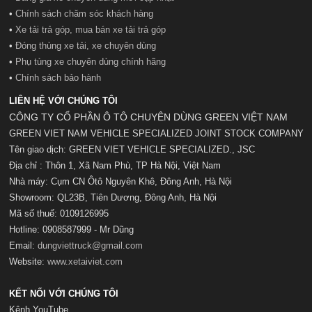
•
Chính sách chăm sóc khách hàng
•
Xe tải trả góp, mua bán xe tải trả góp
•
Đóng thùng xe tải, xe chuyên dùng
•
Phụ tùng xe chuyên dùng chính hãng
•
Chính sách bảo hành
LIÊN HỆ VỚI CHÚNG TÔI
CÔNG TY CỔ PHẦN Ô TÔ CHUYÊN DÙNG GREEN VIỆT NAM
GREEN VIET NAM VEHICLE SPECIALIZED JOINT STOCK COMPANY
Tên giao dịch: GREEN VIET VEHICLE SPECIALIZED., JSC
Địa chỉ : Thôn 1, Xã Nam Phù, TP Hà Nội, Việt Nam
Nhà máy: Cụm CN Ôtô Nguyên Khê, Đông Anh, Hà Nội
Showroom: QL23B, Tiên Dương, Đông Anh, Hà Nội
Mã số t
huế:
0109126995
Hotline: 0908587999 - Mr Dũng
Email:
dungviettruck@gmail.com
Website:
www.xetaiviet.com
KẾT NỐI VỚI CHÚNG TÔI
Kênh YouTube