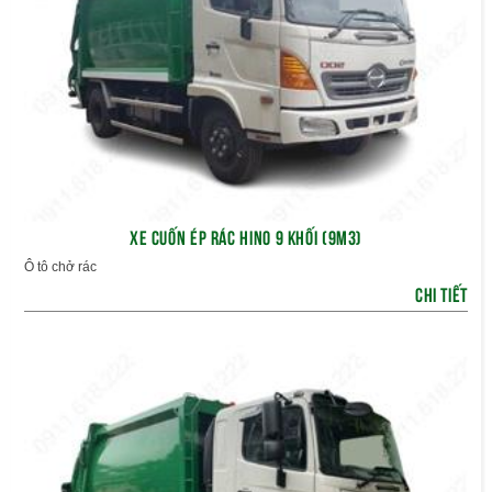
XE CUỐN ÉP RÁC HINO 9 KHỐI (9M3)
Ô tô chở rác
CHI TIẾT