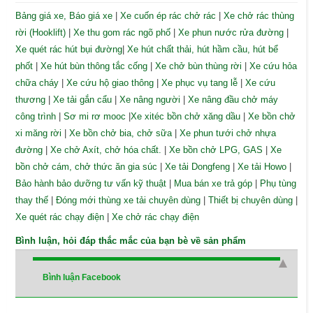
Bảng giá xe, Báo giá xe
|
Xe cuốn ép rác chở rác
|
Xe chở rác thùng
rời (Hooklift)
|
Xe thu gom rác ngõ phố
|
Xe phun nước rửa đường
|
Xe quét rác hút bụi đường
|
Xe hút chất thải, hút hầm cầu, hút bể
phốt
|
Xe hút bùn thông tắc cống
|
Xe chở bùn thùng rời
|
Xe cứu hỏa
chữa cháy
|
Xe cứu hộ giao thông
|
Xe phục vụ tang lễ
|
Xe cứu
thương
|
Xe tải gắn cẩu
|
Xe nâng người
|
Xe nâng đầu chở máy
công trình
|
Sơ mi rơ mooc
|
Xe xitéc bồn chở xăng dầu
|
Xe bồn chở
xi măng rời
|
Xe bồn chở bia, chở sữa
|
Xe phun tưới chở nhựa
đường
|
Xe chở Axít, chở hóa chất.
|
Xe bồn chở LPG, GAS
|
Xe
bồn chở cám, chở thức ăn gia súc
|
Xe tải Dongfeng
|
Xe tải Howo
|
Bảo hành bảo dưỡng tư vấn kỹ thuật
|
Mua bán xe trả góp
|
Phụ tùng
thay thế
|
Đóng mới thùng xe tải chuyên dùng
|
Thiết bị chuyên dùng
|
Xe quét rác chạy điện
|
Xe chở rác chạy điện
Bình luận, hỏi đáp thắc mắc của bạn bè về sản phẩm
Bình luận Facebook