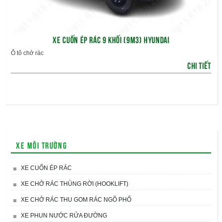
XE CUỐN ÉP RÁC 9 KHỐI (9M3) HYUNDAI
Ô tô chở rác
CHI TIẾT
Xe môi trường
XE CUỐN ÉP RÁC
XE CHỞ RÁC THÙNG RỜI (HOOKLIFT)
XE CHỞ RÁC THU GOM RÁC NGÕ PHỐ
XE PHUN NƯỚC RỬA ĐƯỜNG