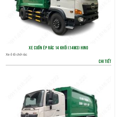
XE CUỐN ÉP RÁC 14 KHỐI (14M3) HINO
Xe ô tô chở rác
CHI TIẾT