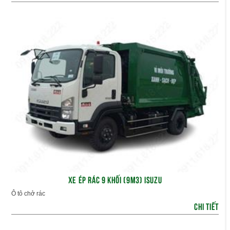
XE ÉP RÁC 9 KHỐI (9M3) ISUZU
Ô tô chở rác
CHI TIẾT