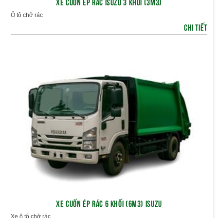
XE CUỐN ÉP RÁC ISUZU 3 KHỐI (3M3)
Ô tô chở rác
CHI TIẾT
XE CUỐN ÉP RÁC 6 KHỐI (6M3) ISUZU
Xe ô tô chở rác