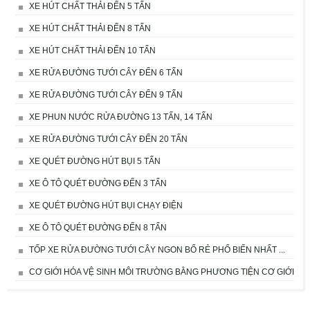
XE HÚT CHẤT THẢI ĐẾN 5 TẤN
XE HÚT CHẤT THẢI ĐẾN 8 TẤN
XE HÚT CHẤT THẢI ĐẾN 10 TẤN
XE RỬA ĐƯỜNG TƯỚI CÂY ĐẾN 6 TẤN
XE RỬA ĐƯỜNG TƯỚI CÂY ĐẾN 9 TẤN
XE PHUN NƯỚC RỬA ĐƯỜNG 13 TẤN, 14 TẤN
XE RỬA ĐƯỜNG TƯỚI CÂY ĐẾN 20 TẤN
XE QUÉT ĐƯỜNG HÚT BỤI 5 TẤN
XE Ô TÔ QUÉT ĐƯỜNG ĐẾN 3 TẤN
XE QUÉT ĐƯỜNG HÚT BỤI CHẠY ĐIỆN
XE Ô TÔ QUÉT ĐƯỜNG ĐẾN 8 TẤN
TỐP XE RỬA ĐƯỜNG TƯỚI CÂY NGON BỔ RẺ PHỔ BIẾN NHẤT ...
CƠ GIỚI HÓA VỆ SINH MÔI TRƯỜNG BẰNG PHƯƠNG TIỆN CƠ GIỚI