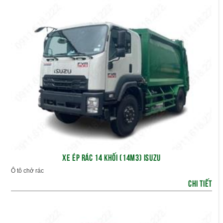
XE ÉP RÁC 14 KHỐI (14M3) ISUZU
Ô tô chở rác
CHI TIẾT