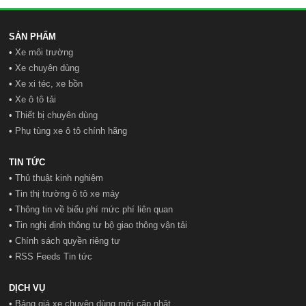
SẢN PHẨM
•
Xe môi trường
•
Xe chuyên dùng
•
Xe xi téc, xe bồn
•
Xe ô tô tải
•
Thiết bị chuyên dùng
•
Phụ tùng xe ô tô chính hãng
TIN TỨC
•
Thủ thuật kinh nghiệm
•
Tin thị trường ô tô xe máy
•
Thông tin về biểu phí mức phí liên quan
•
Tin nghị định thông tư bộ giao thông vận tải
•
Chính sách quyền riêng tư
•
RSS Feeds Tin tức
DỊCH VỤ
•
Bảng giá xe chuyên dùng mới cập nhật