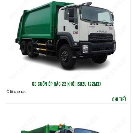
XE CUỐN ÉP RÁC 22 KHỐI ISUZU (22M3)
Ô tô chở rác
CHI TIẾT